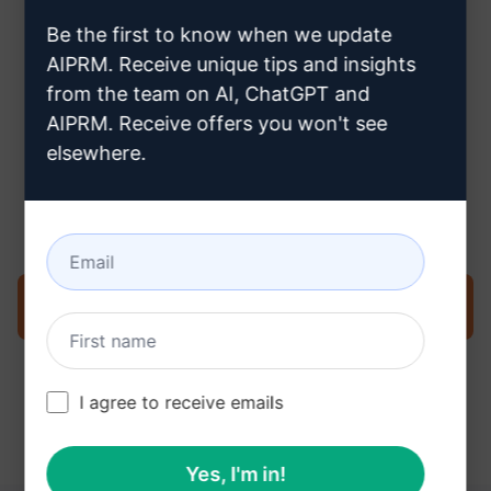
creare un account ChatGPT
Be the first to know when we update
AIPRM. Receive unique tips and insights
from the team on AI, ChatGPT and
AIPRM. Receive offers you won't see
elsewhere.
Passo 3: Utilizzare il prompt nella
ChatGPT
Provate subito il prompt su ChatGPT
I agree to receive emails
Yes, I'm in!