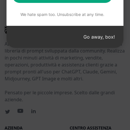
POTRESTE TROVARE UTILI QUESTI LINK
We hate spam too. Unsubscribe at any time.
AIPRM
Go away, box!
AIPRM è uno strumento di gestione dei prompt e una
libreria di prompt sviluppata dalla community. Realizza
in pochi minuti attività di marketing, vendite,
operazioni, produttività e assistenza clienti grazie a
prompt pronti all'uso per ChatGPT, Claude, Gemini,
Midjourney, GPT Image e molti altri.
Pensato per le piccole imprese. Scelto dalle grandi
aziende.
AZIENDA
CENTRO ASSISTENZA