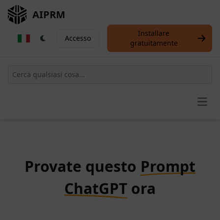
AIPRM
Installare
Accesso
gratuitamente
Open
Provate questo
Prompt
ChatGPT
ora