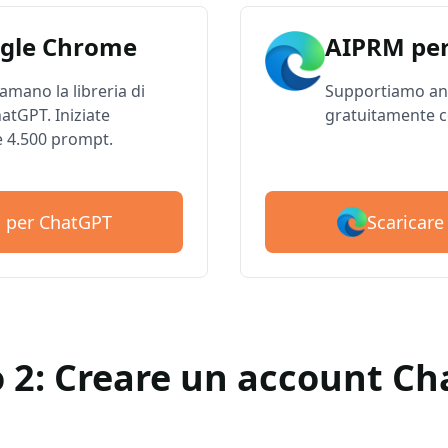
gle Chrome
AIPRM per
 amano la libreria di
Supportiamo anc
atGPT. Iniziate
gratuitamente c
e 4.500 prompt.
Scaricar
M per ChatGPT
 2: Creare un account C