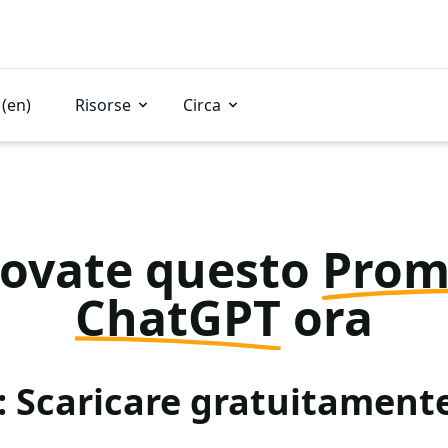
(en)
Risorse
Circa
rovate questo
Prom
ChatGPT
ora
: Scaricare gratuitamen