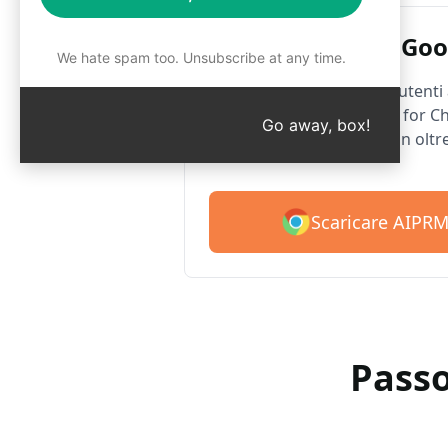
AIPRM per Goo
We hate spam too. Unsubscribe at any time.
Oltre 2 milioni di utenti
prompt di AIPRM for Ch
Go away, box!
gratuitamente con oltr
Scaricare AIPR
Passo