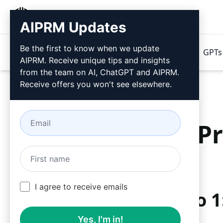
AIPRM
AIPRM Updates
Be the first to know when we update
Prodotti
Prezzi
Suggerimenti
GPTs 
AIPRM. Receive unique tips and insights
from the team on AI, ChatGPT and AIPRM.
Receive offers you won't see elsewhere.
P
I agree to receive emails
Passo 1
Yes, I'm in!