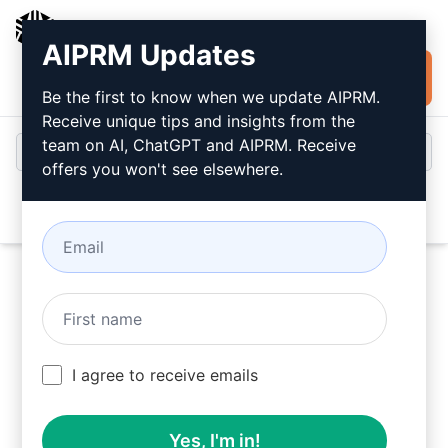
AIPRM
AIPRM Updates
Installare
Accesso
gratuitamente
Be the first to know when we update AIPRM.
Receive unique tips and insights from the
team on AI, ChatGPT and AIPRM. Receive
offers you won't see elsewhere.
Open
Provate questo
Prompt
ChatGPT
ora
I agree to receive emails
Yes, I'm in!