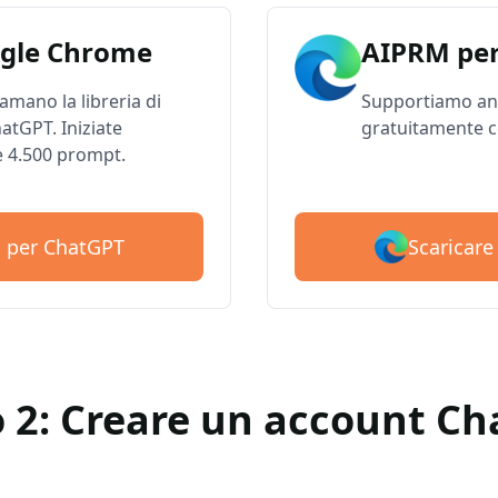
gle Chrome
AIPRM per
 amano la libreria di
Supportiamo anc
atGPT. Iniziate
gratuitamente c
e 4.500 prompt.
Scaricar
M per ChatGPT
 2: Creare un account C