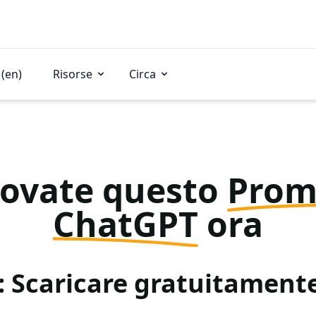
(en)
Risorse
Circa
rovate questo
Prom
ChatGPT
ora
: Scaricare gratuitamen