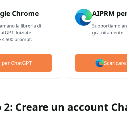
gle Chrome
AIPRM per
 amano la libreria di
Supportiamo anc
atGPT. Iniziate
gratuitamente c
e 4.500 prompt.
Scaricar
M per ChatGPT
 2: Creare un account C