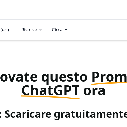
(en)
Risorse
Circa
rovate questo
Prom
ChatGPT
ora
: Scaricare gratuitamen