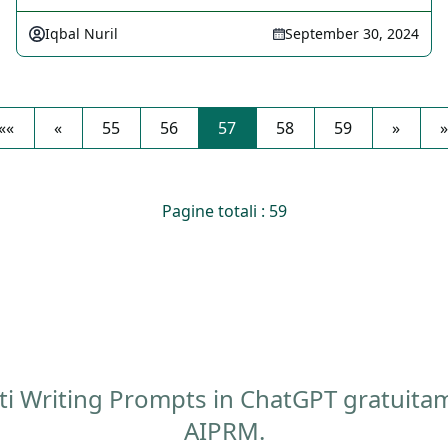
Iqbal Nuril
September 30, 2024
««
«
55
56
57
58
59
»
»
Pagine totali : 59
esti Writing Prompts in ChatGPT gratuita
AIPRM.