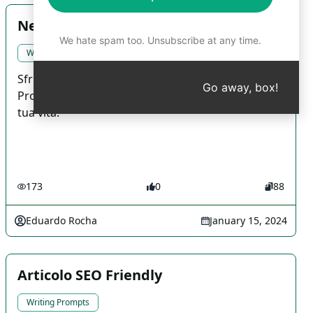
NeuroLinguistic Programming 360
We hate spam too. Unsubscribe at any time.
Writing Prompts
Sfrutta il potere della NeuroLinguistic
Go away, box!
Programming per una trasformazione totale della
tua vita.
173
0
88
Eduardo Rocha
January 15, 2024
Articolo SEO Friendly
Writing Prompts