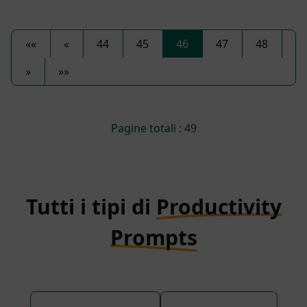
««
«
44
45
46
47
48
»
»»
Pagine totali : 49
Tutti i tipi di
Productivity
Prompts