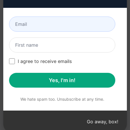
accettabile (en)
Condizioni di utilizzo (en)
Termini dell'estensione
del browser (en)
Termini di fatturazione
(en)
I agree to receive emails
Yes, I'm in!
© 2026
All logos, trademarks, and registered trademarks are the
property of their respective owners.
AIPRM and other related brand names are registered
We hate spam too. Unsubscribe at any time.
trademarks and are protected by international trademark
laws.
Registered trademarks include USPTO 97778465, 97866052
Go away, box!
and EU CTM EU18823472, EU18830896.
Unauthorized trademark use is prohibited, and may be a