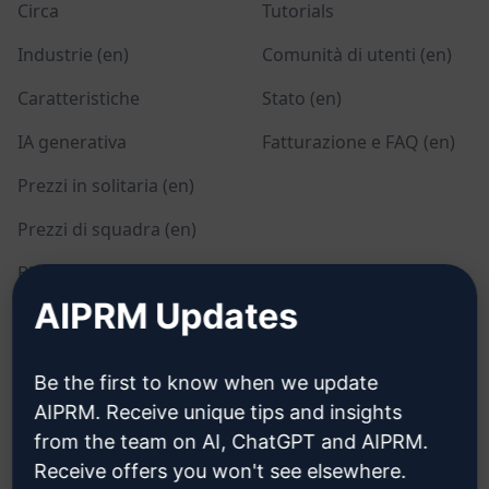
Circa
Tutorials
Industrie (en)
Comunità di utenti (en)
Caratteristiche
Stato (en)
IA generativa
Fatturazione e FAQ (en)
Prezzi in solitaria (en)
Prezzi di squadra (en)
Blog (en)
AIPRM Updates
LEGALE
SCARICARE
Be the first to know when we update
Informativa sulla privacy
Come installare
AIPRM. Receive unique tips and insights
(en)
from the team on AI, ChatGPT and AIPRM.
Google Chrome (en)
Politica di utilizzo
Receive offers you won't see elsewhere.
Microsoft Edge (en)