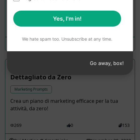
esempio, Festa della mamma), differenziali,
obiettivo
Yes, I'm in!
319
0
165
We hate spam too. Unsubscribe at any time.
Henrique
March 29, 2023
Go away, box!
Piano di Marketing Efficace e
Dettagliato da Zero
Marketing Prompts
Crea un piano di marketing efficace per la tua
attività, da zero!
269
0
153