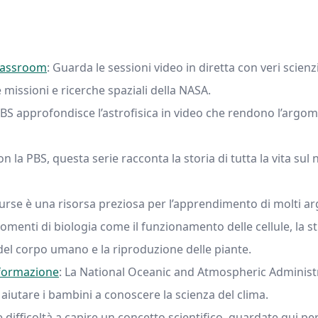
Classroom
: Guarda le sessioni video in diretta con veri scienz
e missioni e ricerche spaziali della NASA.
 PBS approfondisce l’astrofisica in video che rendono l’arg
n la PBS, questa serie racconta la storia di tutta la vita su
urse è una risorsa preziosa per l’apprendimento di molti arg
omenti di biologia come il funzionamento delle cellule, la st
del corpo umano e la riproduzione delle piante.
sformazione
: La National Oceanic and Atmospheric Adminis
r aiutare i bambini a conoscere la scienza del clima.
e difficoltà a capire un concetto scientifico, guardate qui p