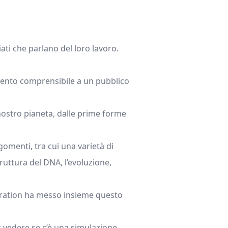
iati che parlano del loro lavoro.
omento comprensibile a un pubblico
l nostro pianeta, dalle prime forme
omenti, tra cui una varietà di
ruttura del DNA, l’evoluzione,
tration ha messo insieme questo
er vedere se c’è una simulazione