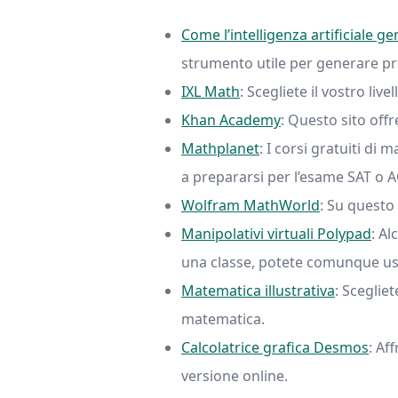
Come l’intelligenza artificiale 
strumento utile per generare pr
IXL Math
: Scegliete il vostro liv
Khan Academy
: Questo sito offr
Mathplanet
: I corsi gratuiti di
a prepararsi per l’esame SAT o A
Wolfram MathWorld
: Su questo
Manipolativi virtuali Polypad
: Al
una classe, potete comunque us
Matematica illustrativa
: Sceglie
matematica.
Calcolatrice grafica Desmos
: Af
versione online.