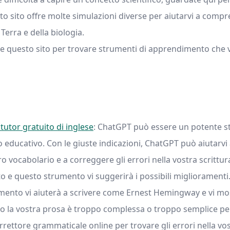
o sito offre molte simulazioni diverse per aiutarvi a compren
 Terra e della biologia.
te questo sito per trovare strumenti di apprendimento che 
tutor gratuito di inglese
: ChatGPT può essere un potente str
o educativo. Con le giuste indicazioni, ChatGPT può aiutarv
o vocabolario e a correggere gli errori nella vostra scrittur
sto e questo strumento vi suggerirà i possibili miglioramenti
ento vi aiuterà a scrivere come Ernest Hemingway e vi mostre
o la vostra prosa è troppo complessa o troppo semplice per
orrettore grammaticale online per trovare gli errori nella vos