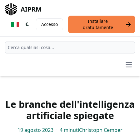
AIPRM
Installare
Accesso
gratuitamente
Open
Le branche dell'intelligenza
artificiale spiegate
19 agosto 2023
·
4 minuti
Christoph Cemper