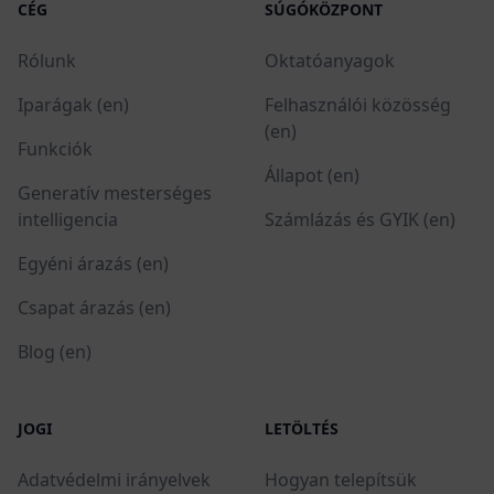
CÉG
SÚGÓKÖZPONT
Rólunk
Oktatóanyagok
Iparágak (en)
Felhasználói közösség
(en)
Funkciók
Állapot (en)
Generatív mesterséges
intelligencia
Számlázás és GYIK (en)
Egyéni árazás (en)
Csapat árazás (en)
Blog (en)
JOGI
LETÖLTÉS
Adatvédelmi irányelvek
Hogyan telepítsük