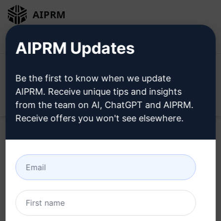
AIPRM
Bejelentkezés
Telepítse ingyen
AIPRM Updates
Be the first to know when we update
AIPRM. Receive unique tips and insights
Open
from the team on AI, ChatGPT and AIPRM.
Receive offers you won't see elsewhere.
Próbálja ki ezt a
Claude
Prompt
most