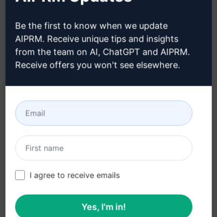
hogyan hozzon létre Claude-
fiókot
Be the first to know when we update
AIPRM. Receive unique tips and insights
from the team on AI, ChatGPT and AIPRM.
Receive offers you won't see elsewhere.
3. lépés : Használja a Promptet a
Claude-ban
Próbálja ki a promptot most a Claude-on
I agree to receive emails
Yes, I'm in!