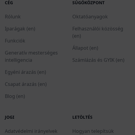
CÉG
SÚGÓKÖZPONT
Rólunk
Oktatóanyagok
Iparágak (en)
Felhasználói közösség
(en)
Funkciók
Állapot (en)
Generatív mesterséges
intelligencia
Számlázás és GYIK (en)
Egyéni árazás (en)
Csapat árazás (en)
Blog (en)
JOGI
LETÖLTÉS
Adatvédelmi irányelvek
Hogyan telepítsük