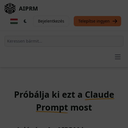
AIPRM
Bejelentkezés
Telepítse ingyen
Open
Próbálja ki ezt a
Claude
Prompt
most