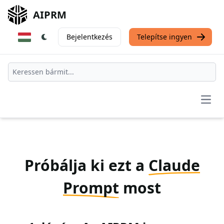
AIPRM
Bejelentkezés
Telepítse ingyen
Open
Próbálja ki ezt a
Claude
Prompt
most