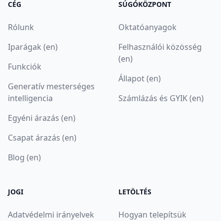
CÉG
SÚGÓKÖZPONT
Rólunk
Oktatóanyagok
Iparágak (en)
Felhasználói közösség
(en)
Funkciók
Állapot (en)
Generatív mesterséges
intelligencia
Számlázás és GYIK (en)
Egyéni árazás (en)
Csapat árazás (en)
Blog (en)
JOGI
LETÖLTÉS
Adatvédelmi irányelvek
Hogyan telepítsük