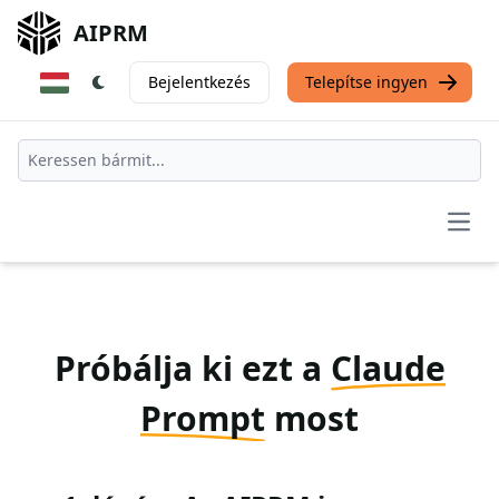
AIPRM
Bejelentkezés
Telepítse ingyen
Open
Próbálja ki ezt a
Claude
Prompt
most