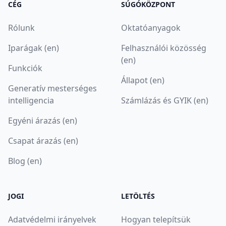
CÉG
SÚGÓKÖZPONT
Rólunk
Oktatóanyagok
Iparágak (en)
Felhasználói közösség
(en)
Funkciók
Állapot (en)
Generatív mesterséges
intelligencia
Számlázás és GYIK (en)
Egyéni árazás (en)
Csapat árazás (en)
Blog (en)
JOGI
LETÖLTÉS
Adatvédelmi irányelvek
Hogyan telepítsük