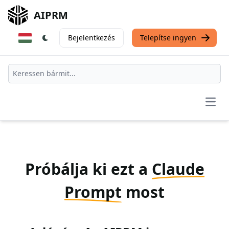
AIPRM
Bejelentkezés
Telepítse ingyen
Open
Próbálja ki ezt a
Claude
Prompt
most