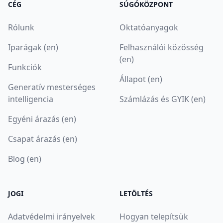
CÉG
SÚGÓKÖZPONT
Rólunk
Oktatóanyagok
Iparágak (en)
Felhasználói közösség
(en)
Funkciók
Állapot (en)
Generatív mesterséges
intelligencia
Számlázás és GYIK (en)
Egyéni árazás (en)
Csapat árazás (en)
Blog (en)
JOGI
LETÖLTÉS
Adatvédelmi irányelvek
Hogyan telepítsük