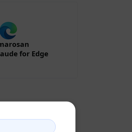
marosan
aude for Edge
zása