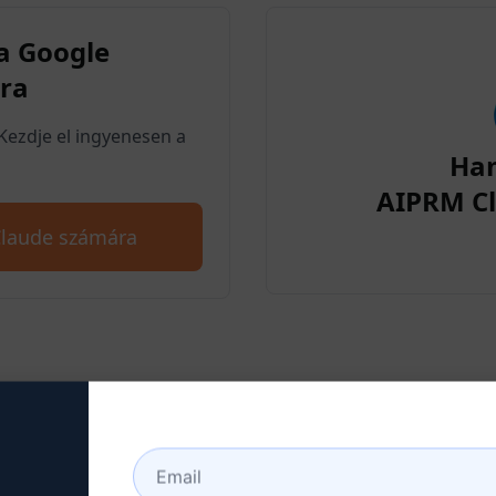
a Google
ra
Kezdje el ingyenesen a
Ha
AIPRM Cl
Claude számára
lépés : Claude fiók létreho