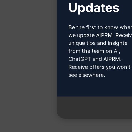
Updates
Kattintso
Be the first to know whe
we update AIPRM. Recei
unique tips and insights
from the team on AI,
3. lépés 
ChatGPT and AIPRM.
Receive offers you won't
see elsewhere.