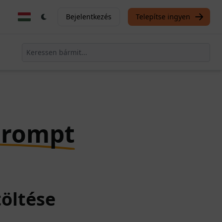
Bejelentkezés
Telepítse ingyen
Prompt
töltése