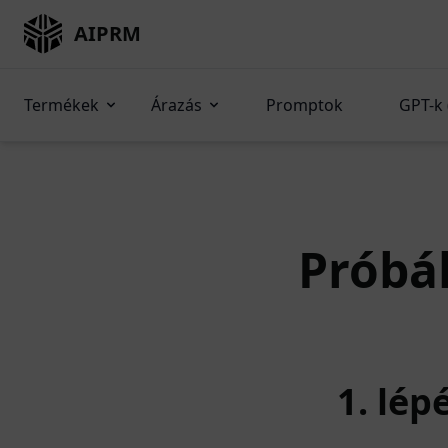
AIPRM
Termékek
Árazás
Promptok
GPT-k 
Próbál
1. lép