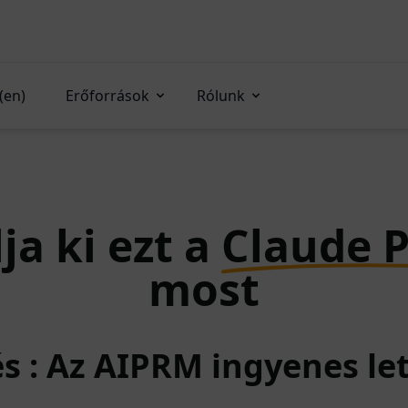
(en)
Erőforrások
Rólunk
ja ki ezt a
Claude 
most
és : Az AIPRM ingyenes le