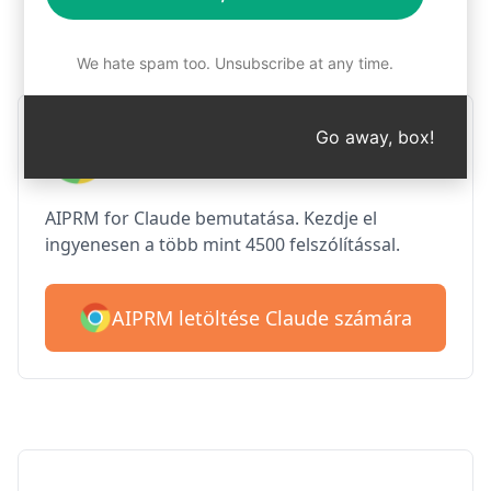
1. lépés : Az AIPRM ingyenes
letöltése
We hate spam too. Unsubscribe at any time.
AIPRM Claude a Google
Go away, box!
Chrome számára
AIPRM for Claude bemutatása. Kezdje el
ingyenesen a több mint 4500 felszólítással.
AIPRM letöltése Claude számára