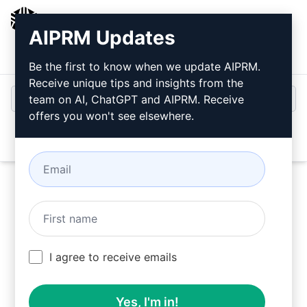
AIPRM
AIPRM Updates
Bejelentkezés
Telepítse ingyen
Be the first to know when we update AIPRM.
Receive unique tips and insights from the
team on AI, ChatGPT and AIPRM. Receive
offers you won't see elsewhere.
Open
Próbálja ki ezt a
Claude
Prompt
most
I agree to receive emails
Yes, I'm in!