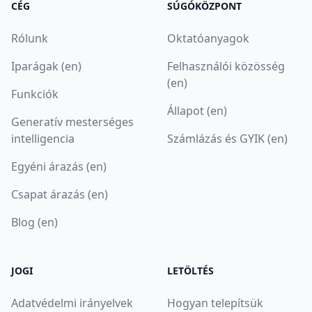
CÉG
SÚGÓKÖZPONT
Rólunk
Oktatóanyagok
Iparágak (en)
Felhasználói közösség
(en)
Funkciók
Állapot (en)
Generatív mesterséges
intelligencia
Számlázás és GYIK (en)
Egyéni árazás (en)
Csapat árazás (en)
Blog (en)
JOGI
LETÖLTÉS
Adatvédelmi irányelvek
Hogyan telepítsük