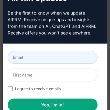
hogyan hozzon létre Claude-
fiókot
Be the first to know when we update
AIPRM. Receive unique tips and insights
from the team on AI, ChatGPT and AIPRM.
Receive offers you won't see elsewhere.
3. lépés : Használja a Promptet a
Claude-ban
Próbálja ki a promptot most a Claude-on
I agree to receive emails
Yes, I'm in!