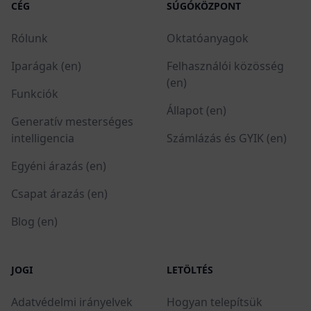
CÉG
SÚGÓKÖZPONT
Rólunk
Oktatóanyagok
Iparágak (en)
Felhasználói közösség
(en)
Funkciók
Állapot (en)
Generatív mesterséges
intelligencia
Számlázás és GYIK (en)
Egyéni árazás (en)
Csapat árazás (en)
Blog (en)
JOGI
LETÖLTÉS
Adatvédelmi irányelvek
Hogyan telepítsük