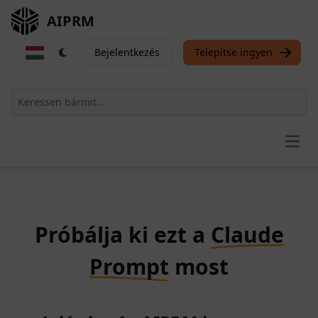
AIPRM
Bejelentkezés
Telepítse ingyen
Open
Próbálja ki ezt a
Claude
Prompt
most