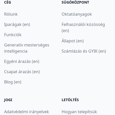
CÉG
SÚGÓKÖZPONT
Rólunk
Oktatóanyagok
Iparágak (en)
Felhasználói közösség
(en)
Funkciók
Állapot (en)
Generatív mesterséges
intelligencia
Számlázás és GYIK (en)
Egyéni árazás (en)
Csapat árazás (en)
Blog (en)
JOGI
LETÖLTÉS
Adatvédelmi irányelvek
Hogyan telepítsük