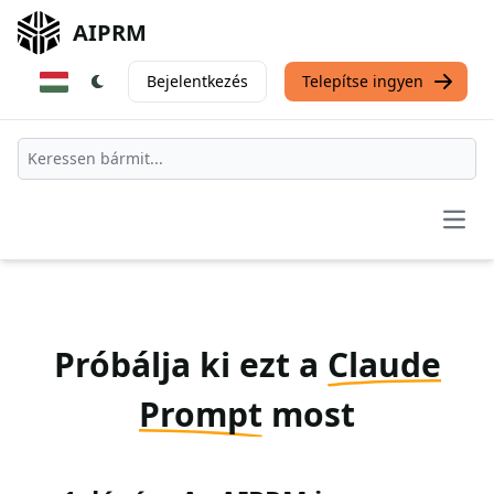
AIPRM
Bejelentkezés
Telepítse ingyen
Open
Próbálja ki ezt a
Claude
Prompt
most