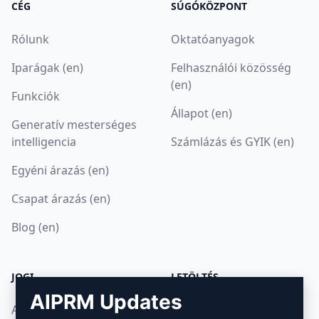
CÉG
SÚGÓKÖZPONT
Rólunk
Oktatóanyagok
Iparágak (en)
Felhasználói közösség
(en)
Funkciók
Állapot (en)
Generatív mesterséges
intelligencia
Számlázás és GYIK (en)
Egyéni árazás (en)
Csapat árazás (en)
Blog (en)
JOGI
LETÖLTÉS
AIPRM Updates
Adatvédelmi irányelvek
Hogyan telepítsük