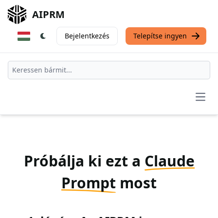
AIPRM
Bejelentkezés
Telepítse ingyen
Open
Próbálja ki ezt a
Claude
Prompt
most