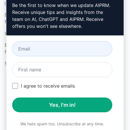
(en)
Be the first to know when we update AIPRM.
Google Chrome
Receive unique tips and insights from the
Elfogadható használati
Microsoft Edge
team on AI, ChatGPT and AIPRM. Receive
feltételek (en)
offers you won't see elsewhere.
Használati feltételek (en)
Böngésző bővítmény
feltételei (en)
Számlázási feltételek (en)
I agree to receive emails
© 2026
All logos, trademarks, and registered trademarks are the
Yes, I'm in!
property of their respective owners.
AIPRM and other related brand names are registered
trademarks and are protected by international trademark
laws.
We hate spam too. Unsubscribe at any time.
Registered trademarks include USPTO 97778465, 97866052