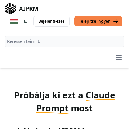
AIPRM
Bejelentkezés
Telepítse ingyen
Open
Próbálja ki ezt a
Claude
Prompt
most