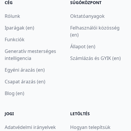
CÉG
SÚGÓKÖZPONT
Rólunk
Oktatóanyagok
Iparágak (en)
Felhasználói közösség
(en)
Funkciók
Állapot (en)
Generatív mesterséges
intelligencia
Számlázás és GYIK (en)
Egyéni árazás (en)
Csapat árazás (en)
Blog (en)
JOGI
LETÖLTÉS
Adatvédelmi irányelvek
Hogyan telepítsük