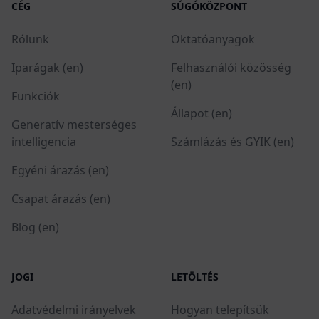
CÉG
SÚGÓKÖZPONT
Rólunk
Oktatóanyagok
Iparágak (en)
Felhasználói közösség
(en)
Funkciók
Állapot (en)
Generatív mesterséges
intelligencia
Számlázás és GYIK (en)
Egyéni árazás (en)
Csapat árazás (en)
Blog (en)
JOGI
LETÖLTÉS
Adatvédelmi irányelvek
Hogyan telepítsük