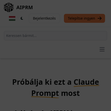
AIPRM
Bejelentkezés
Telepítse ingyen
Open
Próbálja ki ezt a
Claude
Prompt
most