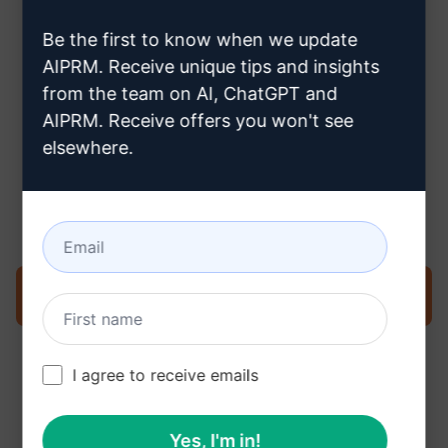
hogyan hozzon létre Claude-
Be the first to know when we update
fiókot
AIPRM. Receive unique tips and insights
from the team on AI, ChatGPT and
AIPRM. Receive offers you won't see
elsewhere.
3. lépés : Használja a Promptet a
Claude-ban
Próbálja ki a promptot most a Claude-on
I agree to receive emails
Yes, I'm in!