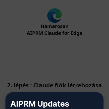
Hamarosan
AIPRM Claude for Edge
2. lépés : Claude fiók létrehozása
AIPRM Updates
Kattintson ide, hogy megtudja,