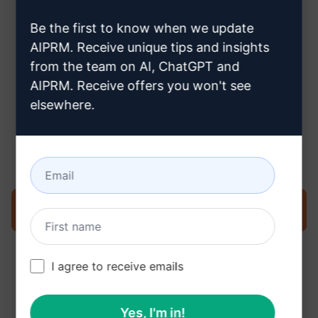
hogyan hozzon létre Claude-
Be the first to know when we update
fiókot
AIPRM. Receive unique tips and insights
from the team on AI, ChatGPT and
AIPRM. Receive offers you won't see
elsewhere.
3. lépés : Használja a Promptet a
Claude-ban
Próbálja ki a promptot most a Claude-on
I agree to receive emails
Yes, I'm in!