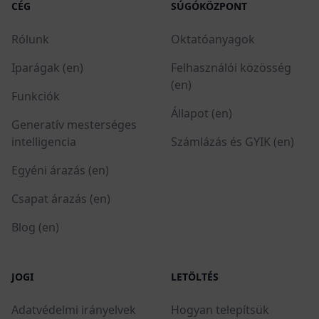
CÉG
SÚGÓKÖZPONT
Rólunk
Oktatóanyagok
Iparágak (en)
Felhasználói közösség
(en)
Funkciók
Állapot (en)
Generatív mesterséges
intelligencia
Számlázás és GYIK (en)
Egyéni árazás (en)
Csapat árazás (en)
Blog (en)
JOGI
LETÖLTÉS
Adatvédelmi irányelvek
Hogyan telepítsük