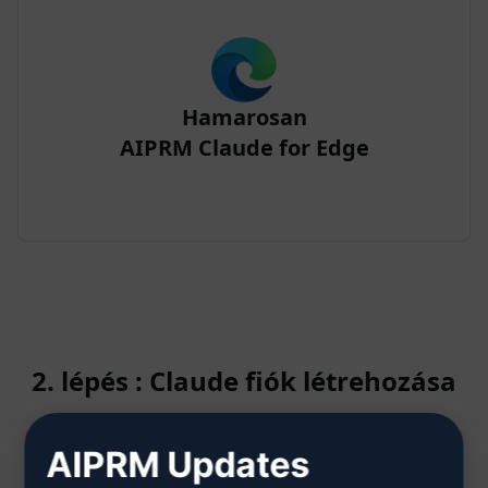
Hamarosan
AIPRM Claude for Edge
2. lépés : Claude fiók létrehozása
AIPRM Updates
Kattintson ide, hogy megtudja,