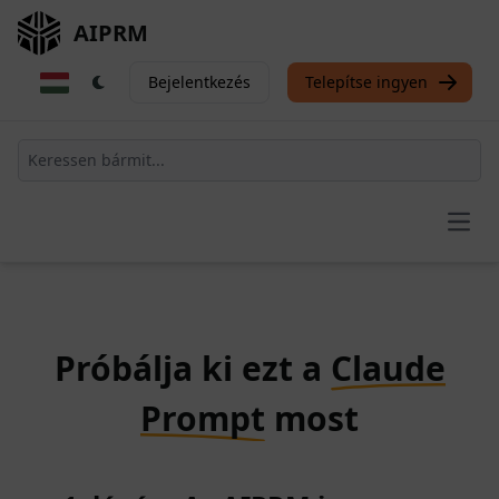
AIPRM
Bejelentkezés
Telepítse ingyen
Open
Próbálja ki ezt a
Claude
Prompt
most