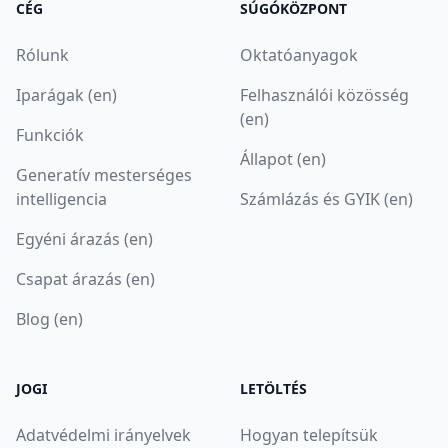
CÉG
SÚGÓKÖZPONT
Rólunk
Oktatóanyagok
Iparágak (en)
Felhasználói közösség
(en)
Funkciók
Állapot (en)
Generatív mesterséges
intelligencia
Számlázás és GYIK (en)
Egyéni árazás (en)
Csapat árazás (en)
Blog (en)
JOGI
LETÖLTÉS
Adatvédelmi irányelvek
Hogyan telepítsük