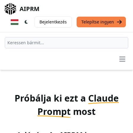
AIPRM
Bejelentkezés
Telepítse ingyen
Open
Próbálja ki ezt a
Claude
Prompt
most