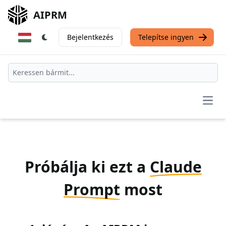
AIPRM
Bejelentkezés
Telepítse ingyen
Open
Próbálja ki ezt a
Claude
Prompt
most