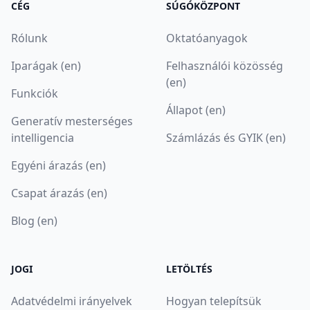
CÉG
SÚGÓKÖZPONT
Rólunk
Oktatóanyagok
Iparágak (en)
Felhasználói közösség
(en)
Funkciók
Állapot (en)
Generatív mesterséges
intelligencia
Számlázás és GYIK (en)
Egyéni árazás (en)
Csapat árazás (en)
Blog (en)
JOGI
LETÖLTÉS
Adatvédelmi irányelvek
Hogyan telepítsük