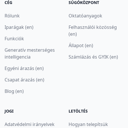
CÉG
SÚGÓKÖZPONT
Rólunk
Oktatóanyagok
Iparágak (en)
Felhasználói közösség
(en)
Funkciók
Állapot (en)
Generatív mesterséges
intelligencia
Számlázás és GYIK (en)
Egyéni árazás (en)
Csapat árazás (en)
Blog (en)
JOGI
LETÖLTÉS
Adatvédelmi irányelvek
Hogyan telepítsük