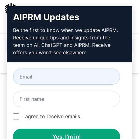
AIPRM
AIPRM Updates
Bejelentkezés
Telepítse ingyen
Be the first to know when we update AIPRM.
Receive unique tips and insights from the
team on AI, ChatGPT and AIPRM. Receive
offers you won't see elsewhere.
Open
Próbálja ki ezt a
Claude
Prompt
most
I agree to receive emails
Yes, I'm in!