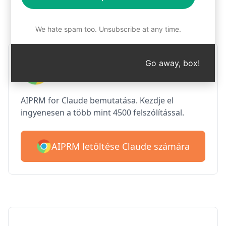
1. lépés : Az AIPRM ingyenes
letöltése
We hate spam too. Unsubscribe at any time.
AIPRM Claude a Google
Go away, box!
Chrome számára
AIPRM for Claude bemutatása. Kezdje el
ingyenesen a több mint 4500 felszólítással.
AIPRM letöltése Claude számára