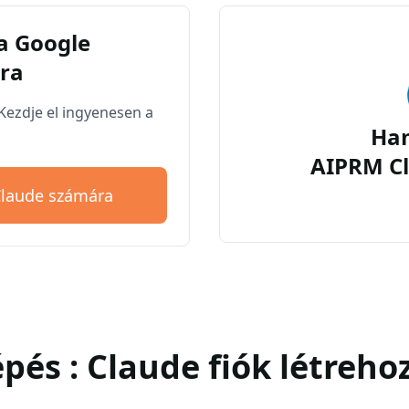
a Google
ra
Kezdje el ingyenesen a
Ha
AIPRM Cl
Claude számára
lépés : Claude fiók létreho