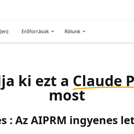
(en)
Erőforrások
Rólunk
ja ki ezt a
Claude 
most
és : Az AIPRM ingyenes le