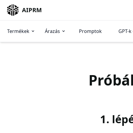
AIPRM
Termékek
Árazás
Promptok
GPT-k 
Próbál
1. lép