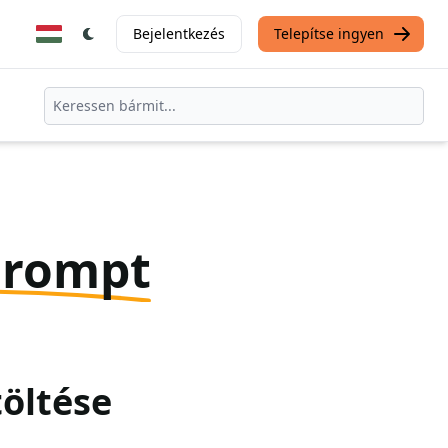
Bejelentkezés
Telepítse ingyen
Prompt
töltése