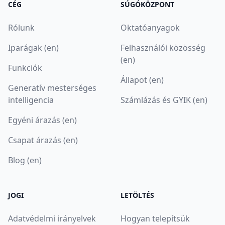
CÉG
SÚGÓKÖZPONT
Rólunk
Oktatóanyagok
Iparágak (en)
Felhasználói közösség
(en)
Funkciók
Állapot (en)
Generatív mesterséges
intelligencia
Számlázás és GYIK (en)
Egyéni árazás (en)
Csapat árazás (en)
Blog (en)
JOGI
LETÖLTÉS
Adatvédelmi irányelvek
Hogyan telepítsük