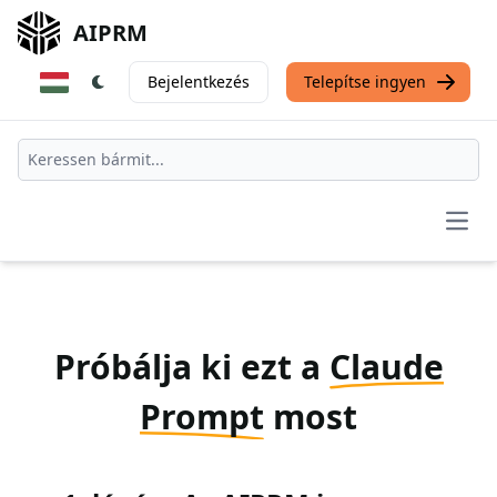
AIPRM
Bejelentkezés
Telepítse ingyen
Open
Próbálja ki ezt a
Claude
Prompt
most