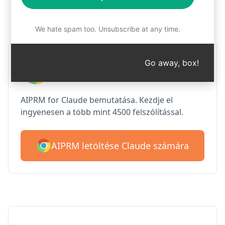
1. lépés : Az AIPRM ingyenes
letöltése
We hate spam too. Unsubscribe at any time.
AIPRM Claude a Google
Go away, box!
Chrome számára
AIPRM for Claude bemutatása. Kezdje el
ingyenesen a több mint 4500 felszólítással.
AIPRM letöltése Claude számára