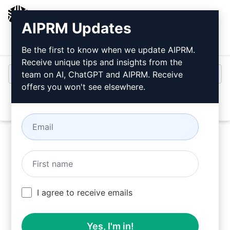
AIPRM
AIPRM Updates
Bejelentkezés
Telepítse ingyen
Be the first to know when we update AIPRM.
Receive unique tips and insights from the
team on AI, ChatGPT and AIPRM. Receive
offers you won't see elsewhere.
Open
Próbálja ki ezt a
Claude
Prompt
most
I agree to receive emails
Yes, I'm in!