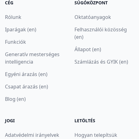
CÉG
SÚGÓKÖZPONT
Rólunk
Oktatóanyagok
Iparágak (en)
Felhasználói közösség
(en)
Funkciók
Állapot (en)
Generatív mesterséges
intelligencia
Számlázás és GYIK (en)
Egyéni árazás (en)
Csapat árazás (en)
Blog (en)
JOGI
LETÖLTÉS
Adatvédelmi irányelvek
Hogyan telepítsük