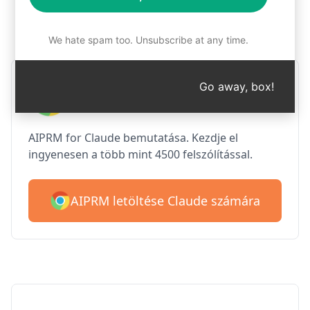
1. lépés : Az AIPRM ingyenes
letöltése
We hate spam too. Unsubscribe at any time.
AIPRM Claude a Google
Go away, box!
Chrome számára
AIPRM for Claude bemutatása. Kezdje el
ingyenesen a több mint 4500 felszólítással.
AIPRM letöltése Claude számára