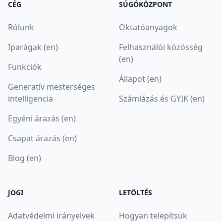
CÉG
SÚGÓKÖZPONT
Rólunk
Oktatóanyagok
Iparágak (en)
Felhasználói közösség
(en)
Funkciók
Állapot (en)
Generatív mesterséges
intelligencia
Számlázás és GYIK (en)
Egyéni árazás (en)
Csapat árazás (en)
Blog (en)
JOGI
LETÖLTÉS
Adatvédelmi irányelvek
Hogyan telepítsük