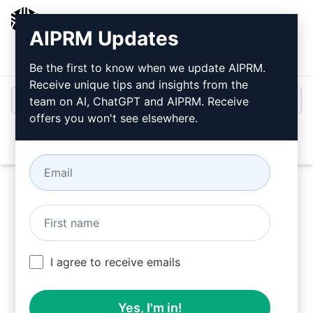
AIPRM
AIPRM Updates
Bejelentkezés
Telepítse ingyen
Be the first to know when we update AIPRM.
Receive unique tips and insights from the
team on AI, ChatGPT and AIPRM. Receive
offers you won't see elsewhere.
Open
Próbálja ki ezt a
Claude
Prompt
most
I agree to receive emails
Yes, I'm in!