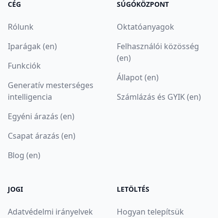
CÉG
SÚGÓKÖZPONT
Rólunk
Oktatóanyagok
Iparágak (en)
Felhasználói közösség
(en)
Funkciók
Állapot (en)
Generatív mesterséges
intelligencia
Számlázás és GYIK (en)
Egyéni árazás (en)
Csapat árazás (en)
Blog (en)
JOGI
LETÖLTÉS
Adatvédelmi irányelvek
Hogyan telepítsük