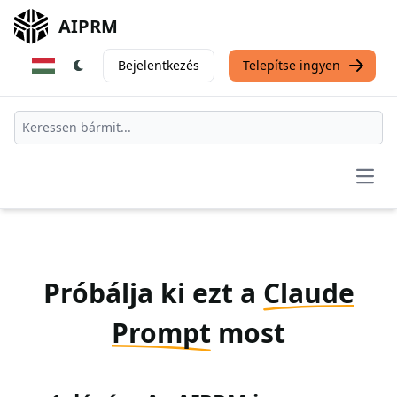
AIPRM
Bejelentkezés
Telepítse ingyen
Open
Próbálja ki ezt a
Claude
Prompt
most