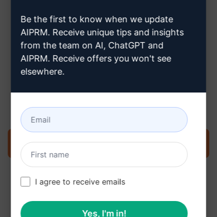
hogyan hozzon létre Claude-
Be the first to know when we update
fiókot
AIPRM. Receive unique tips and insights
from the team on AI, ChatGPT and
AIPRM. Receive offers you won't see
elsewhere.
3. lépés : Használja a Promptet a
Claude-ban
Próbálja ki a promptot most a Claude-on
I agree to receive emails
Yes, I'm in!