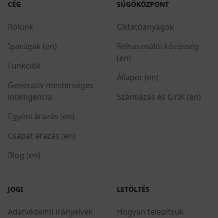
CÉG
SÚGÓKÖZPONT
Rólunk
Oktatóanyagok
Iparágak (en)
Felhasználói közösség
(en)
Funkciók
Állapot (en)
Generatív mesterséges
intelligencia
Számlázás és GYIK (en)
Egyéni árazás (en)
Csapat árazás (en)
Blog (en)
JOGI
LETÖLTÉS
Adatvédelmi irányelvek
Hogyan telepítsük