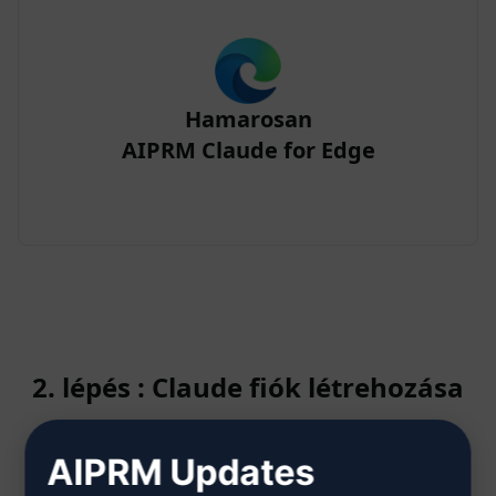
Hamarosan
AIPRM Claude for Edge
2. lépés : Claude fiók létrehozása
AIPRM Updates
Kattintson ide, hogy megtudja,