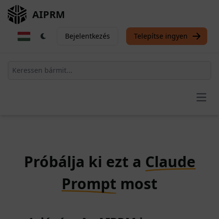
AIPRM
Bejelentkezés
Telepítse ingyen
Open
Próbálja ki ezt a
Claude
Prompt
most