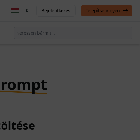
Bejelentkezés
Telepítse ingyen
Prompt
töltése