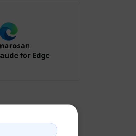
marosan
aude for Edge
zása