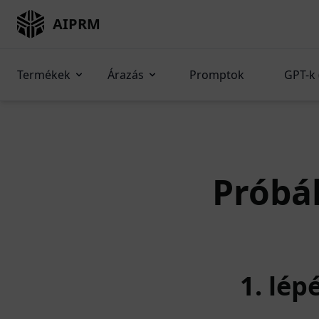
AIPRM
Termékek
Árazás
Promptok
GPT-k 
Próbál
1. lép