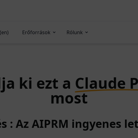
(en)
Erőforrások
Rólunk
ja ki ezt a
Claude 
most
és : Az AIPRM ingyenes le