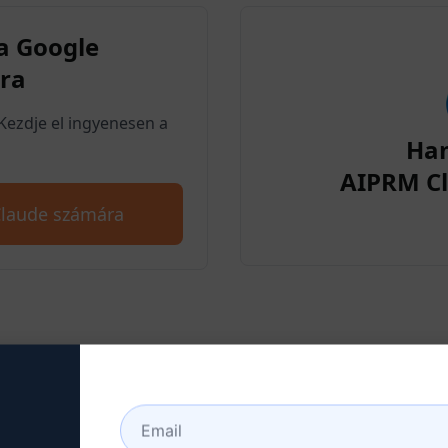
a Google
ra
Kezdje el ingyenesen a
Ha
AIPRM Cl
Claude számára
lépés : Claude fiók létreho