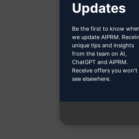
Updates
Kattintso
Be the first to know whe
we update AIPRM. Recei
unique tips and insights
from the team on AI,
3. lépés 
ChatGPT and AIPRM.
Receive offers you won't
see elsewhere.