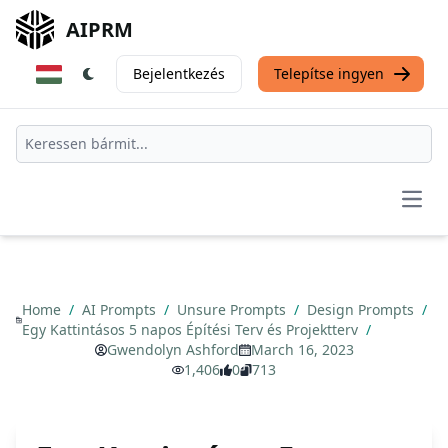
AIPRM
Bejelentkezés
Telepítse ingyen
Open
Home
/
AI Prompts
/
Unsure Prompts
/
Design Prompts
/
Egy Kattintásos 5 napos Építési Terv és Projektterv
/
Gwendolyn Ashford
March 16, 2023
1,406
0
713