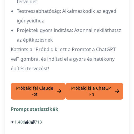
terveidet
Testreszabhatóság: Alkalmazkodik az egyedi
igényeidhez
Projektek gyors indítása: Azonnal nekiláthatsz
az építkezésnek
Kattints a "Próbáld ki ezt a Promtot a ChatGPT-
vel" gombra, és indítsd el a gyors és hatékony
építési tervezést!
Próbáld fel Claude
Próbáld ki a ChatGP
-ot
T-n
Prompt statisztikák
1,406
0
713