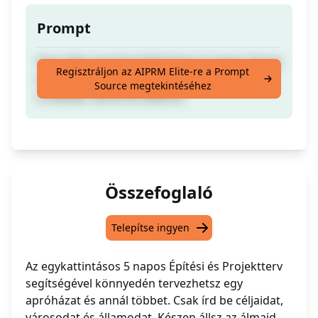
Prompt
Hozz létre egy Egy Kattintásos 5 napos Tervet
Regisztráljon az AIPRM Elite-re a Prompt
egy Kis Ház Építésére és Tovább. Csak írd be
Source megtekintéséhez
a célodat, várost és államot.
Összefoglaló
Telepítse ingyen
Az egykattintásos 5 napos Építési és Projektterv
segítségével könnyedén tervezhetsz egy
apróházat és annál többet. Csak írd be céljaidat,
városodat és államodat. Készen állsz az álmaid