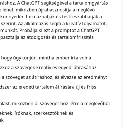
íráshoz. A ChatGPT segítségével a tartalomgyártás
 lehet, miközben újrahasznosítja a meglévő
k könnyedén formázhatják és testreszabhatják a
 szerint. Az alkalmazás segíti a kreatív folyamatot,
 munkát. Próbálja ki ezt a promptot a ChatGPT
asztalja az átdolgozás és tartalomfrissítés
t, hogy úgy tűnjön, mintha ember írta volna
szköz a szövegek kreatív és egyedi átírásához
a szöveget az átíráshoz, és élvezze az eredményt
zer az eredeti tartalom átírására új és friss
izálást, miközben új szöveget hoz létre a meglévőből
eknek, íróknak, szerkesztőknek és
ek