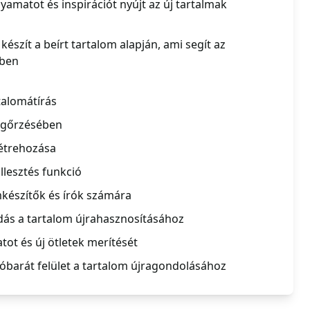
yamatot és inspirációt nyújt az új tartalmak
észít a beírt tartalom alapján, ami segít az
ében
talomátírás
egőrzésében
létrehozása
llesztés funkció
mkészítők és írók számára
ás a tartalom újrahasznosításához
atot és új ötletek merítését
óbarát felület a tartalom újragondolásához