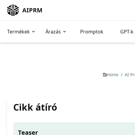
AIPRM
Termékek
Árazás
Promptok
GPT-k 
Home
/
AI P
Cikk átíró
Teaser