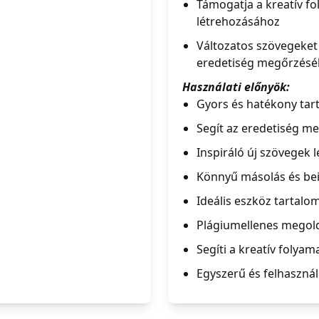
Támogatja a kreatív fol
létrehozásához
Változatos szövegeket k
eredetiség megőrzés
Használati előnyök:
Gyors és hatékony tar
Segít az eredetiség m
Inspiráló új szövegek 
Könnyű másolás és bei
Ideális eszköz tartalo
Plágiumellenes megold
Segíti a kreatív folyam
Egyszerű és felhasznál