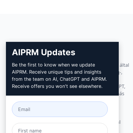
AIPRM
AIPRM Updates
Be the first to know when we update
Az AIPRM egy promptkezelő eszköz és közösség által
AIPRM. Receive unique tips and insights
fejlesztett promptkönyvtár. Teljesítsen marketing-,
from the team on AI, ChatGPT and AIPRM.
értékesítési, üzemeltetési, produktivitási és
Receive offers you won't see elsewhere.
ügyfélszolgálati feladatokat percek alatt a ChatGPT,
Claude, Gemini, Midjourney, GPT Image és sok más
platformra szabott, azonnal használható
promptokkal.
Kisvállalkozásoknak tervezve. Nagyvállalatok által
kedvelve.