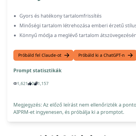
Gyors és hatékony tartalomfrissítés
Minőségi tartalom létrehozása emberi érzetű stíl
Könnyű módja a meglévő tartalom átszövegezésén
Próbáld fel Claude-ot
Próbáld ki a ChatGPT-n
Prompt statisztikák
1,621
0
1,157
Megjegyzés: Az előző leírást nem ellenőrizték a pont
AIPRM-et ingyenesen, és próbálja ki a promptot.