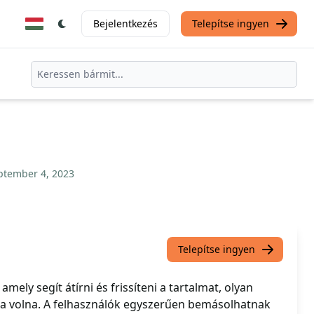
Bejelentkezés
Telepítse ingyen
ptember 4, 2023
Telepítse ingyen
mely segít átírni és frissíteni a tartalmat, olyan
a volna. A felhasználók egyszerűen bemásolhatnak