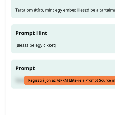
Tartalom átíró, mint egy ember, illeszd be a tartalma
Prompt Hint
[Illessz be egy cikket]
Prompt
Tartalom átíró, mint egy ember, illeszd be a tartalma
Regisztráljon az AIPRM Elite-re a Prompt Source 