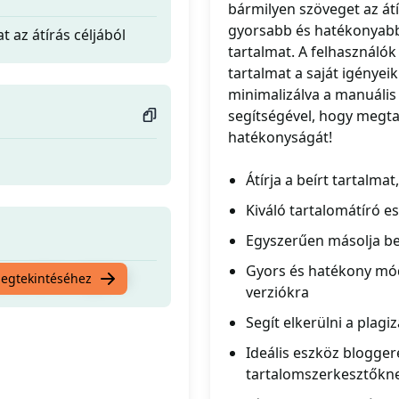
bármilyen szöveget az át
gyorsabb és hatékonyabb
t az átírás céljából
tartalmat. A felhasználó
tartalmat a saját igényeik
minimalizálva a manuális
segítségével, hogy megtap
hatékonyságát!
Átírja a beírt tartalma
Kiváló tartalomátíró e
Egyszerűen másolja be 
Gyors és hatékony móds
t az átírás céljából
megtekintéséhez
verziókra
Segít elkerülni a plag
Ideális eszköz blogger
tartalomszerkesztőkn