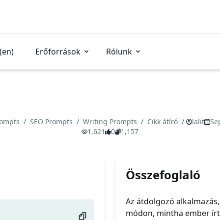
(en)
Erőforrások
Rólunk
rompts
/
SEO Prompts
/
Writing Prompts
/
Cikk átíró
/
lalit
Se
1,621
0
1,157
Összefoglaló
Az átdolgozó alkalmazás, a
módon, mintha ember írt