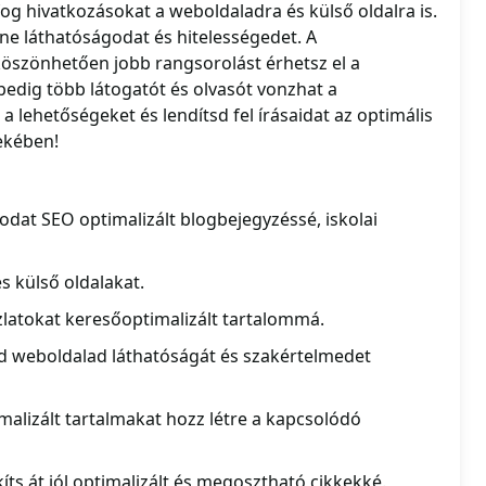
og hivatkozásokat a weboldaladra és külső oldalra is.
ine láthatóságodat és hitelességedet. A
öszönhetően jobb rangsorolást érhetsz el a
dig több látogatót és olvasót vonzhat a
 a lehetőségeket és lendítsd fel írásaidat az optimális
dekében!
odat SEO optimalizált blogbejegyzéssé, iskolai
s külső oldalakat.
zlatokat keresőoptimalizált tartalommá.
d weboldalad láthatóságát és szakértelmedet
alizált tartalmakat hozz létre a kapcsolódó
kíts át jól optimalizált és megosztható cikkekké.