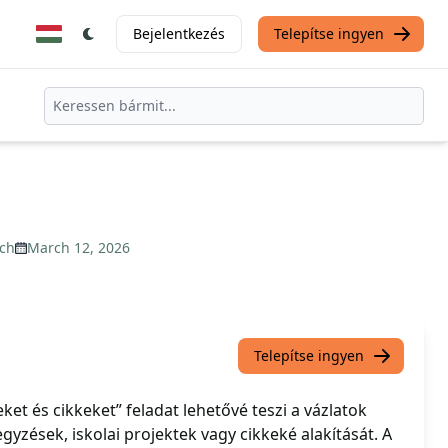
Bejelentkezés
Telepítse ingyen
ch
March 12, 2026
Telepítse ingyen
ket és cikkeket” feladat lehetővé teszi a vázlatok
gyzések, iskolai projektek vagy cikkeké alakítását. A