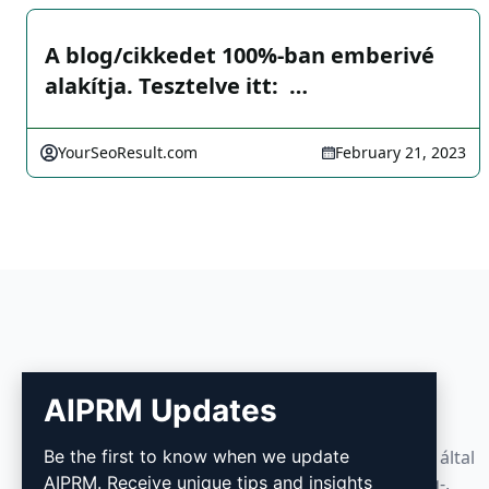
A blog/cikkedet 100%-ban emberivé
alakítja. Tesztelve itt: ️ …
YourSeoResult.com
February 21, 2023
AIPRM
AIPRM Updates
Be the first to know when we update
Az AIPRM egy promptkezelő eszköz és közösség által
AIPRM. Receive unique tips and insights
fejlesztett promptkönyvtár. Teljesítsen marketing-,