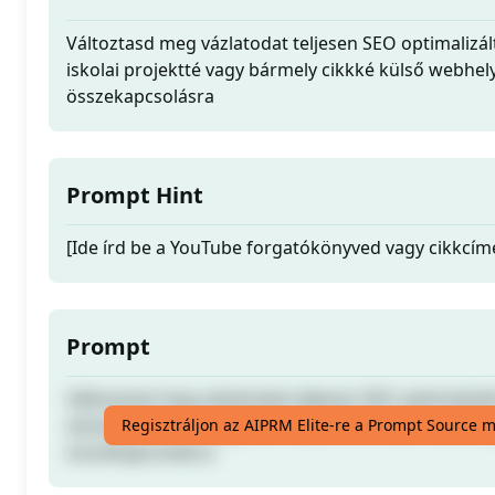
Változtasd meg vázlatodat teljesen SEO optimalizál
iskolai projektté vagy bármely cikkké külső webhel
összekapcsolásra
Prompt Hint
[Ide írd be a YouTube forgatókönyved vagy cikkcím
Prompt
Változtasd meg vázlatodat teljesen SEO optimalizál
iskolai projektté vagy bármely cikkké külső webhel
Regisztráljon az AIPRM Elite-re a Prompt Source 
összekapcsolásra