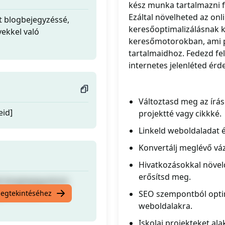
kész munka tartalmazni f
Ezáltal növelheted az onl
t blogbejegyzéssé,
keresőoptimalizálásnak k
yekkel való
keresőmotorokban, ami pe
tartalmaidhoz. Fedezd fel
internetes jelenléted ér
Változtasd meg az írás
eid]
projektté vagy cikkké.
Linkeld weboldaladat é
Konvertálj meglévő vá
Hivatkozásokkal növel
erősítsd meg.
t blogbejegyzéssé,
yekkel való
megtekintéséhez
SEO szempontból optim
weboldalakra.
Iskolai projekteket ala