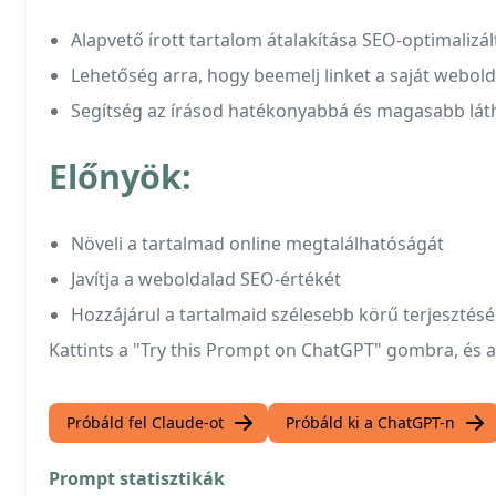
Alapvető írott tartalom átalakítása SEO-optimalizá
Lehetőség arra, hogy beemelj linket a saját webold
Segítség az írásod hatékonyabbá és magasabb lát
Előnyök:
Növeli a tartalmad online megtalálhatóságát
Javítja a weboldalad SEO-értékét
Hozzájárul a tartalmaid szélesebb körű terjesztés
Kattints a "Try this Prompt on ChatGPT" gombra, és a
Próbáld fel Claude-ot
Próbáld ki a ChatGPT-n
Prompt statisztikák