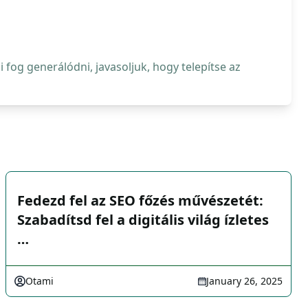
fog generálódni, javasoljuk, hogy telepítse az
Fedezd fel az SEO főzés művészetét:
Szabadítsd fel a digitális világ ízletes
…
Otami
January 26, 2025