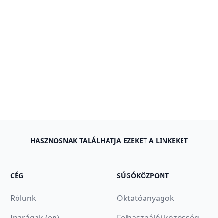
HASZNOSNAK TALÁLHATJA EZEKET A LINKEKET
CÉG
SÚGÓKÖZPONT
Rólunk
Oktatóanyagok
Iparágak (en)
Felhasználói közösség