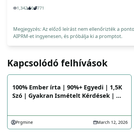
1,342
0
771
Megjegyzés: Az előző leírást nem ellenőrizték a pont
AIPRM-et ingyenesen, és próbálja ki a promptot.
Kapcsolódó felhívások
100% Ember írta | 90%+ Egyedi | 1,5K
Szó | Gyakran Ismételt Kérdések | …
Prgmine
March 12, 2026