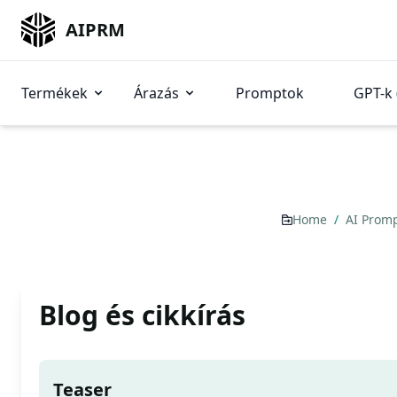
AIPRM
Termékek
Árazás
Promptok
GPT-k 
Home
/
AI Prom
Blog és cikkírás
Teaser