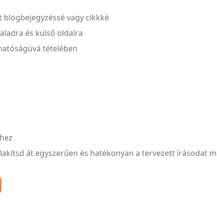
lt blogbejegyzéssé vagy cikkké
aladra és külső oldalra
hatóságúvá tételében
éhez
lakítsd át egyszerűen és hatékonyan a tervezett írásodat m