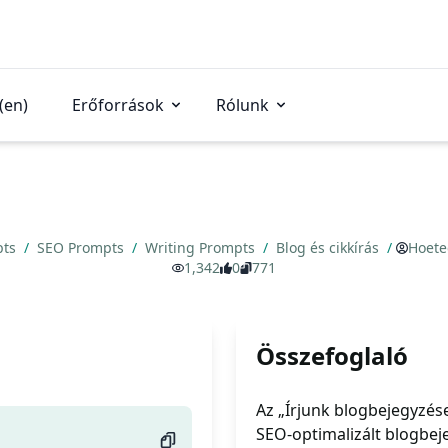
(en)
Erőforrások
Rólunk
pts
/
SEO Prompts
/
Writing Prompts
/
Blog és cikkírás
/
Hoete
1,342
0
771
Összefoglaló
Az „Írjunk blogbejegyzése
SEO-optimalizált blogbeje