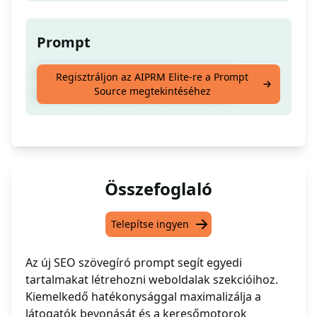
Prompt
Felhívás egyedi SEO szövegek írására
Regisztráljon az AIPRM Elite-re a Prompt
Source megtekintéséhez
weboldalakon található blokkokhoz.
Összefoglaló
Telepítse ingyen
Az új SEO szövegíró prompt segít egyedi
tartalmakat létrehozni weboldalak szekcióihoz.
Kiemelkedő hatékonysággal maximalizálja a
látogatók bevonását és a keresőmotorok