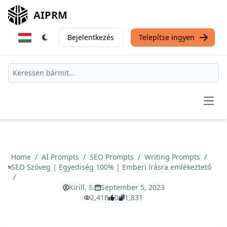
AIPRM
Bejelentkezés
Telepítse ingyen
Open
Home
/
AI Prompts
/
SEO Prompts
/
Writing Prompts
/
SEO Szöveg | Egyediség 100% | Emberi írásra emlékeztető
/
Kirill. S.
September 5, 2023
2,418
0
1,831