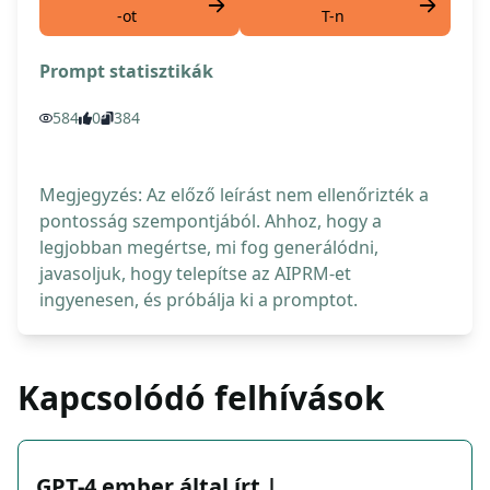
-ot
T-n
Prompt statisztikák
584
0
384
Megjegyzés: Az előző leírást nem ellenőrizték a
pontosság szempontjából. Ahhoz, hogy a
legjobban megértse, mi fog generálódni,
javasoljuk, hogy telepítse az AIPRM-et
ingyenesen, és próbálja ki a promptot.
Kapcsolódó felhívások
GPT-4 ember által írt |