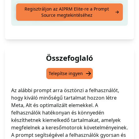
Kiváló Minőségű Tartalom Létrehozása Meta,
Regisztráljon az AIPRM Elite-re a Prompt
Source megtekintéséhez
Alt és Optimalizálva
Összefoglaló
Telepítse ingyen
Az alábbi prompt arra ösztönzi a felhasználót,
hogy kiváló minőségű tartalmat hozzon létre
Meta, Alt és optimalizált elemekkel. A
felhasználók hatékonyan és könnyedén
készíthetnek kiemelkedő tartalmakat, amelyek
megfelelnek a keresőmotorok követelményeinek.
A prompt segítségével a felhasználók gyorsan és