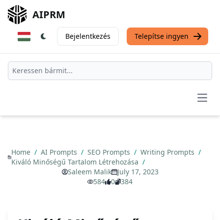
AIPRM
Bejelentkezés
Telepítse ingyen
Open
Home
/
AI Prompts
/
SEO Prompts
/
Writing Prompts
/
Kiváló Minőségű Tartalom Létrehozása
/
Saleem Malik
July 17, 2023
584
0
384