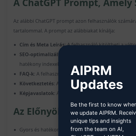
A ChatGPT Prompt, Amely S
Az alábbi ChatGPT prompt azon felhasználók számára 
tartalommal. A prompt az alábbiakat kínálja:
Cím és Meta Leírás
: A felhasználó kitöltheti a vá
SEO-optimalizált URL-struktúra
: A prompt lehet
hatékony indexelésében.
AIPRM
FAQ-k
: A felhasználó hozzáadhat gyakran ismételt 
Updates
Következtetés
: A prompt lehetőséget biztosít egy 
Képjavaslatok
: A felhasználó számára képjavaslat
Be the first to know whe
Az Előnyök:
we update AIPRM. Recei
unique tips and insights
from the team on AI,
Gyors és hatékony megoldást kínál a SEO-optimaliz