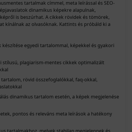
usmentes tartalmak címmel, meta leírással és SEO-
Képjavaslatok dinamikus képekre alapulnak,
épről is beszúrhat. A cikkek rövidek és tömörek,
 kínálnak az olvasóknak. Kattints és próbáld ki a
k készítése egyedi tartalommal, képekkel és gyakori
i stílusú, plagiarism-mentes cikkek optimalizált
kkal
 tartalom, rövid összefoglalókkal, faq-okkal,
aslatokkal
lás dinamikus tartalom esetén, a képek megjelenése
etek, pontos és releváns meta leírások a hatékony
kus tartalmakhoz, melyek stabilan megjelennek és