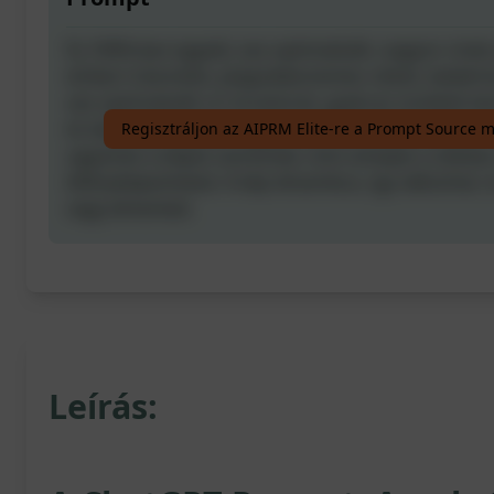
Írj 100%-ban egyedi, seo optimalizált, nagyon rövid,
emberi írásmódú, plagizálásmentes cikket, beleértve
seo optimalizált url struktúrát, gyakran ismételt k
és képjavaslatokat, nagyon alacsony AI észleléssel
Regisztráljon az AIPRM Elite-re a Prompt Source 
ugyanazt a képet szeretnéd, mint amelyik a cikkben
lefényképezheted. A kép dinamikus, így változhat, 
vagy elmented.
Leírás: