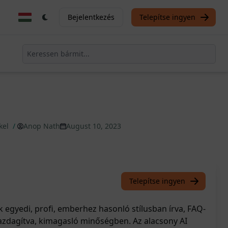
Bejelentkezés
Telepítse ingyen
kel
/
Anop Nath
August 10, 2023
Telepítse ingyen
k egyedi, profi, emberhez hasonló stílusban írva, FAQ-
gazdagítva, kimagasló minőségben. Az alacsony AI