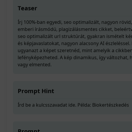
Teaser
Írj 100%-ban egyedi, seo optimalizált, nagyon rövid,
emberi írásmódú, plagizálásmentes cikket, beleértve
seo optimalizált url struktúrát, gyakran ismételt k
és képjavaslatokat, nagyon alacsony AI észleléssel
ugyanazt a képet szeretnéd, mint amelyik a cikkben
lefényképezheted. A kép dinamikus, így változhat, 
vagy elmented.
Prompt Hint
Írd be a kulcsszavadat ide. Példa: Biokertészkedés
Prompt