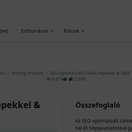
(en)
Erőforrások
Rólunk
pts
/
Writing Prompts
/
SEO Optimalizált Cikkek Képekkel & GyIK-
18,974
1
12,638
épekkel &
Összefoglaló
Az SEO optimalizált cikke
kal és képjavaslatokkal 