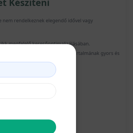
t Készíteni
 de nem rendelkeznek elegendő idővel vagy
a cikk megfelelő keresőoptimalizálásában.
segít a keresőmotoroknak a cikk tartalmának gyors és
ját és segítve az olvasókat.
ikk fő üzenetét.
ságát.