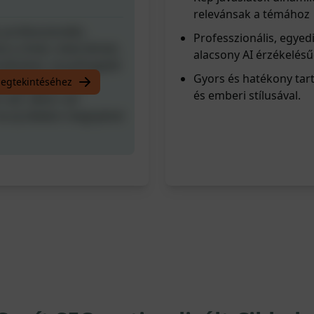
relevánsak a témához
 professzionális,
Professzionális, egyed
 a címet, meta leírást,
alacsony AI érzékelés
érdéseket, összefoglalót
Gyors és hatékony tar
. Megjegyzés: Ha
megtekintéséhez
és emberi stílusával.
 van, akkor azt
ha új oldalon megnyitod