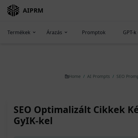
AIPRM
Termékek
Árazás
Promptok
GPT-k 
Home
/
AI Prompts
/
SEO Prom
SEO Optimalizált Cikkek K
GyIK-kel