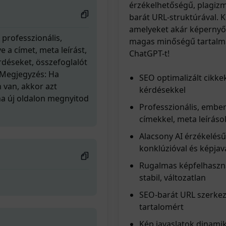
érzékelhetőségű, plagizm
barát URL-struktúrával. 
amelyeket akár képernyők
 professzionális,
magas minőségű tartalmat
 a címet, meta leírást,
ChatGPT-t!
érdéseket, összefoglalót
. Megjegyzés: Ha
SEO optimalizált cikke
 van, akkor azt
kérdésekkel
ha új oldalon megnyitod
Professzionális, ember
címekkel, meta leíráso
Alacsony AI érzékelésű
konklúzióval és képjav
Rugalmas képfelhaszná
stabil, változatlan
SEO-barát URL szerkez
tartalomért
Kép javaslatok dinami