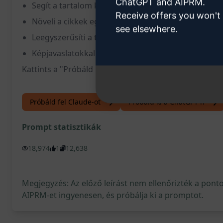
ChatGPT and AIPRM.
Segít a tartalom keresőbarát formában történő l
Receive offers you won't
Növeli a cikkek egyedi és professzionális megjelen
see elsewhere.
Leegyszerűsíti a tartalom előkészítési folyamatát, 
Képjavaslatokkal segít a cikk olvashatóságának f
Kattints a "Próbáld ki ezt a Promptot a ChatGPT-vel" 
Próbáld fel Claude-ot
Próbáld ki a ChatGPT-n
Prompt statisztikák
18,974
1
12,638
Megjegyzés: Az előző leírást nem ellenőrizték a pont
AIPRM-et ingyenesen, és próbálja ki a promptot.