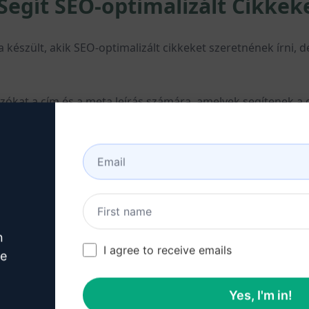
egít SEO-optimalizált Cikkeke
készült, akik SEO-optimalizált cikkeket szeretnének írni,
ltozókat a cím és a meta leírás számára, amelyek segítenek 
őséget nyújt egy olyan URL-struktúra létrehozására, amely 
kérdéseket és válaszokat a cikkhez, javítva annak relevanciá
összefoglaló bekezdés írására, amely lezárja és megfejti a c
okat tesz, amelyek segíthetik a cikk vonzerejét és olvasható
n
I agree to receive emails
ve
ált cikkek írására
Yes, I'm in!