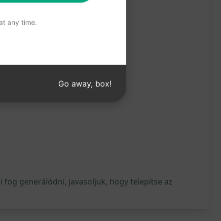
t any time.
Go away, box!
fog generálódni, javasoljuk, hogy telepítse az