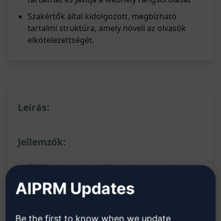
Szakértők által kidolgozott, megbízható
tartalmi struktúra, amely növeli az olvasók
elkötelezettségét.
Leírás:
Jellemzők:
SEO-barát tartalom létrehozása egyetlen
prompt segítségével
AIPRM Updates
Tartalomtábla, bevezetés, cím, meta leírás, H1-
H3 fejlécek (mindegyikhez 100 szó), gyakran
Be the first to know when we update