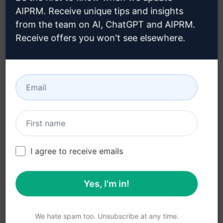
ismételt kérdések (FAQs), összefoglaló és
AIPRM. Receive unique tips and insights
from the team on AI, ChatGPT and AIPRM.
kapcsolódó források
Receive offers you won't see elsewhere.
Előnyök:
Optimalizált tartalomkészítés egyszerűen és
hatékonyan
Gyors és hatékony SEO-barát
tartalomfejlesztés
Strukturált tartalom létrehozása a
I agree to receive emails
keresőmotorok számára
Tartalomtábla segít a felhasználóknak
Yes, I'm in!
könnyebb navigálásban
Kiemelkedően formázott tartalom az olvasók
We hate spam too. Unsubscribe at any time.
figyelmének megragadásához