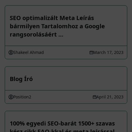
SEO optimalizált Meta Leírás
bármilyen Tartalomhoz a Google
rangsorolásáért …
Shakeel Ahmad
March 17, 2023
Blog Író
Position2
April 21, 2023
100% egyedi SEO-barát 1500+ szavas
kész cikk FAQ-kkal és meta leírással.