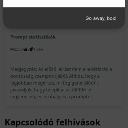
Próbáld fel Claude
Próbáld ki a ChatGP
Go away, box!
-ot
T-n
Prompt statisztikák
2,556
0
1,654
Megjegyzés: Az előző leírást nem ellenőrizték a
pontosság szempontjából. Ahhoz, hogy a
legjobban megértse, mi fog generálódni,
javasoljuk, hogy telepítse az AIPRM-et
ingyenesen, és próbálja ki a promptot.
Kapcsolódó felhívások