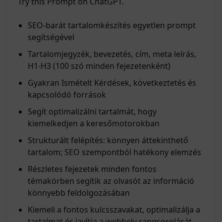
Try this Prompt on ChatGPT.
SEO-barát tartalomkészítés egyetlen prompt
segítségével
Tartalomjegyzék, bevezetés, cím, meta leírás,
H1-H3 (100 szó minden fejezetenként)
Gyakran Ismételt Kérdések, következtetés és
kapcsolódó források
Segít optimalizálni tartalmát, hogy
kiemelkedjen a keresőmotorokban
Strukturált felépítés: könnyen áttekinthető
tartalom; SEO szempontból hatékony elemzés
Részletes fejezetek minden fontos
témakörben segítik az olvasót az információ
könnyebb feldolgozásában
Kiemeli a fontos kulcsszavakat, optimalizálja a
tartalmat és javítja a webhely rangsorolását