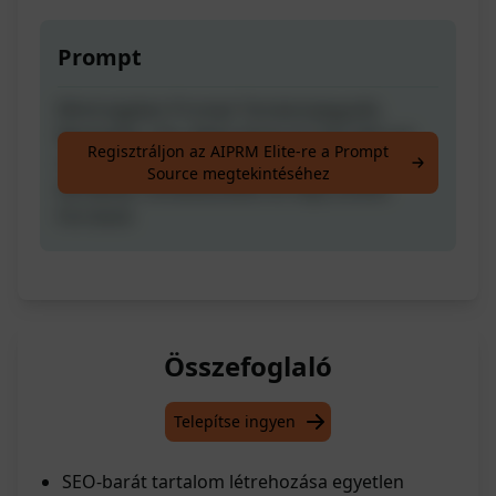
Prompt
Mind egyben Prompt Tartalomjegyzék,
Bevezetés, Cím, Meta leírás H1-H3 (100 szó
Regisztráljon az AIPRM Elite-re a Prompt
minden fejezethez), Gyakran Ismételt
Source megtekintéséhez
Kérdések, Következtetés és Kapcsolódó
Források
Összefoglaló
Telepítse ingyen
SEO-barát tartalom létrehozása egyetlen