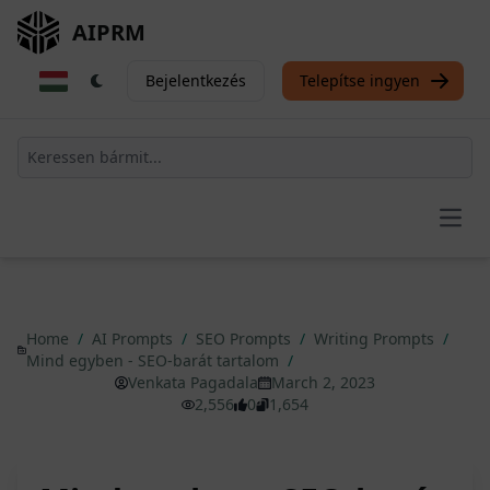
AIPRM
Bejelentkezés
Telepítse ingyen
Open
Home
/
AI Prompts
/
SEO Prompts
/
Writing Prompts
/
Mind egyben - SEO-barát tartalom
/
Venkata Pagadala
March 2, 2023
2,556
0
1,654