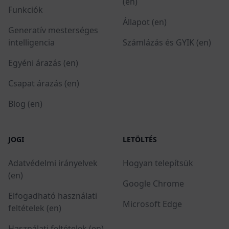
(en)
Funkciók
Állapot (en)
Generatív mesterséges
intelligencia
Számlázás és GYIK (en)
Egyéni árazás (en)
Csapat árazás (en)
Blog (en)
JOGI
LETÖLTÉS
Adatvédelmi irányelvek
Hogyan telepítsük
(en)
Google Chrome
Elfogadható használati
Microsoft Edge
feltételek (en)
Használati feltételek (en)