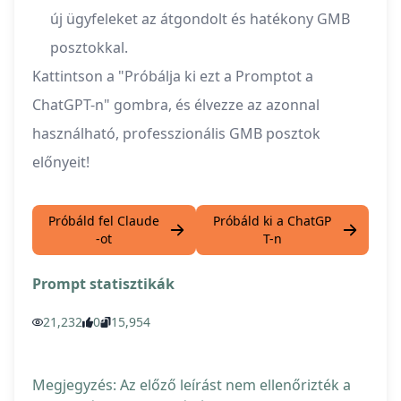
új ügyfeleket az átgondolt és hatékony GMB
posztokkal.
Kattintson a "Próbálja ki ezt a Promptot a
ChatGPT-n" gombra, és élvezze az azonnal
használható, professzionális GMB posztok
előnyeit!
Próbáld fel Claude
Próbáld ki a ChatGP
-ot
T-n
Prompt statisztikák
21,232
0
15,954
Megjegyzés: Az előző leírást nem ellenőrizték a