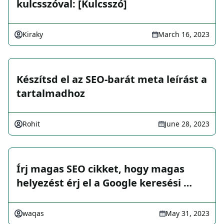
kulcsszóval: [Kulcsszó]
Kiraky
March 16, 2023
Készítsd el az SEO-barát meta leírást a
tartalmadhoz
Rohit
June 28, 2023
Írj magas SEO cikket, hogy magas
helyezést érj el a Google keresési …
waqas
May 31, 2023