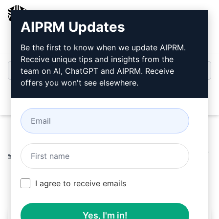
AIPRM
AIPRM Updates
Bejelentkezés
Telepítse ingyen
Be the first to know when we update AIPRM.
Receive unique tips and insights from the
team on AI, ChatGPT and AIPRM. Receive
offers you won't see elsewhere.
Open
Home
/
AI Prompts
/
SEO Prompts
/
Writing Prompts
/
5
kész GMB bejegyzés
/
ei Pakistan
February 19, 2023
21,232
0
15,954
I agree to receive emails
Yes, I'm in!