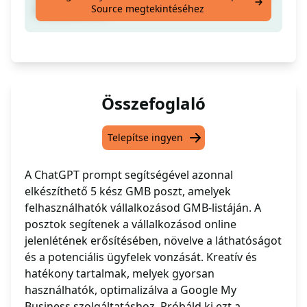
Source megtekintéséhez
listázásodhoz.
Összefoglaló
Telepítse ingyen
A ChatGPT prompt segítségével azonnal
elkészíthető 5 kész GMB poszt, amelyek
felhasználhatók vállalkozásod GMB-listáján. A
posztok segítenek a vállalkozásod online
jelenlétének erősítésében, növelve a láthatóságot
és a potenciális ügyfelek vonzását. Kreatív és
hatékony tartalmak, melyek gyorsan
használhatók, optimalizálva a Google My
Business szolgáltatáshoz. Próbáld ki ezt a