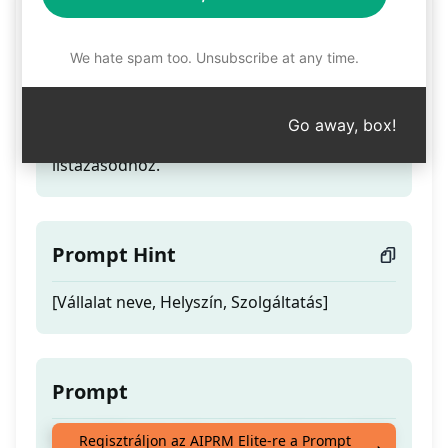
5 kész GMB bejegyzés
We hate spam too. Unsubscribe at any time.
Teaser
Go away, box!
Írj 5 GMB bejegyzést, amelyek készek a GMB
listázásodhoz.
Prompt Hint
[Vállalat neve, Helyszín, Szolgáltatás]
Prompt
Írj 5 GMB bejegyzést, amelyek készek a GMB
Regisztráljon az AIPRM Elite-re a Prompt