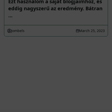
Ezt használom a saját blogjaimhoz, és
eddig nagyszerű az eredmény. Bátran
…
Jombels
March 25, 2023