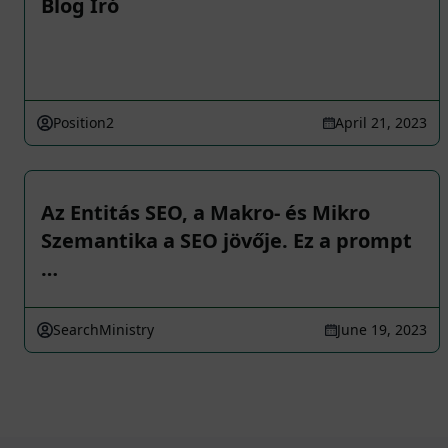
Blog Író
Position2
April 21, 2023
Az Entitás SEO, a Makro- és Mikro
Szemantika a SEO jövője. Ez a prompt
…
SearchMinistry
June 19, 2023