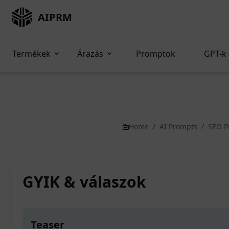
AIPRM
Termékek
Árazás
Promptok
GPT-k 
Home
/
AI Prompts
/
SEO 
GYIK & válaszok
Teaser