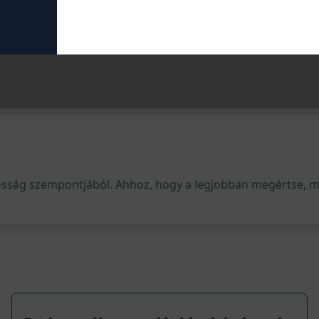
minden egyes keresésnél
osság szempontjából. Ahhoz, hogy a legjobban megértse, mi 