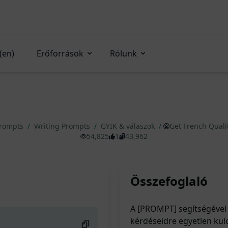
(en)
Erőforrások
Rólunk
Prompts
/
Writing Prompts
/
GYIK & válaszok
/
Get French Quali
54,825
1
43,962
Összefoglaló
A [PROMPT] segítségével t
kérdéseidre egyetlen kul