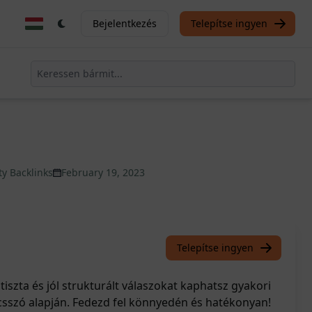
Bejelentkezés
Telepítse ingyen
ty Backlinks
February 19, 2023
Telepítse ingyen
iszta és jól strukturált válaszokat kaphatsz gyakori
csszó alapján. Fedezd fel könnyedén és hatékonyan!