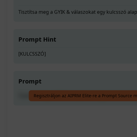
Tisztítsa meg a GYIK & válaszokat egy kulcsszó ala
Prompt Hint
[KULCSSZÓ]
Prompt
Tisztítsa meg a GYIK & válaszokat egy kulcsszó ala
Regisztráljon az AIPRM Elite-re a Prompt Source 