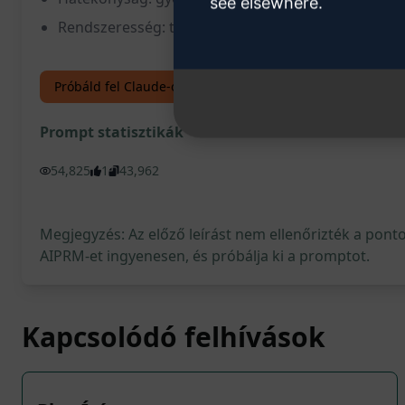
see elsewhere.
Rendszeresség: tiszta és rendezett GyIK-keresés 
Próbáld fel Claude-ot
Próbáld ki a ChatGPT-n
Prompt statisztikák
54,825
1
43,962
Megjegyzés: Az előző leírást nem ellenőrizték a pont
AIPRM-et ingyenesen, és próbálja ki a promptot.
Kapcsolódó felhívások