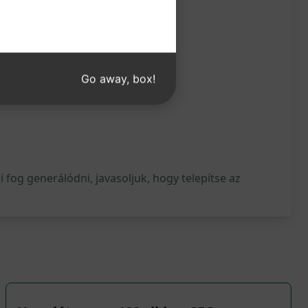
Go away, box!
fog generálódni, javasoljuk, hogy telepítse az