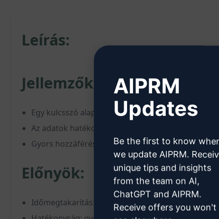
Leírás:
Jellemzők:
AIPRM
Updates
Egy kulcsszó alapján tiszta és rendezett GyIK-kérd
Az adatok hatékonyan szűrhetők és strukturáltan 
Be the first to know whe
Gyors hozzáférés az összes releváns információho
we update AIPRM. Recei
unique tips and insights
Előnyök:
from the team on AI,
ChatGPT and AIPRM.
Időmegtakarítás: azonnali hozzáférés a szüksége
Receive offers you won't
Hatékonyság: gyors és strukturált válaszok egyetl