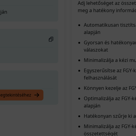
Adj lehetőséget az össze
meg a hatékony informáci
pján
Automatikusan tisztít
alapján
Gyorsan és hatékonyan
válaszokat
Minimalizálja a kézi m
Egyszerűsítse az FGY-
felhasználását
Könnyen kezelje az FGY
pján
megtekintéséhez
Optimalizálja az FGY-k
alapján
Hatékonyan szűrje ki a
Minimalizálja az FGY-k
összetettségét