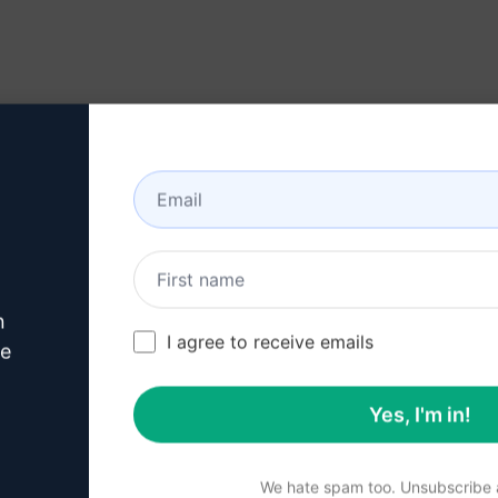
ések és válaszok kinyerése
megjelenítve
n
z egyetlen kulcsszó alapján
I agree to receive emails
ve
Yes, I'm in!
s információkhoz
We hate spam too. Unsubscribe a
en keresési kulcsszóval