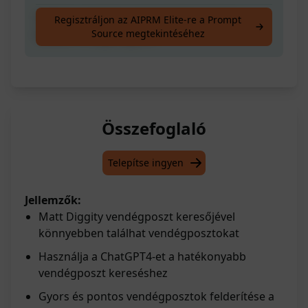
Találjon vendégposztokat könnyebben a
Regisztráljon az AIPRM Elite-re a Prompt
Source megtekintéséhez
ChatGPT4 segítségével
Összefoglaló
Telepítse ingyen
Jellemzők:
Matt Diggity vendégposzt keresőjével
könnyebben találhat vendégposztokat
Használja a ChatGPT4-et a hatékonyabb
vendégposzt kereséshez
Gyors és pontos vendégposztok felderítése a