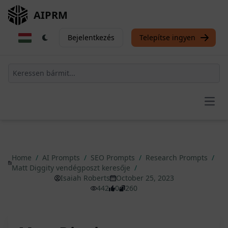
AIPRM
Bejelentkezés
Telepítse ingyen
Open
Home
/
AI Prompts
/
SEO Prompts
/
Research Prompts
/
Matt Diggity vendégposzt keresője
/
Isaiah Roberts
October 25, 2023
442
0
260