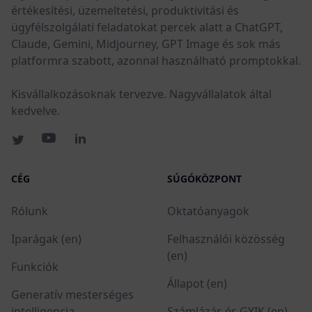
értékesítési, üzemeltetési, produktivitási és
ügyfélszolgálati feladatokat percek alatt a ChatGPT,
Claude, Gemini, Midjourney, GPT Image és sok más
platformra szabott, azonnal használható promptokkal.
Kisvállalkozásoknak tervezve. Nagyvállalatok által
kedvelve.
CÉG
SÚGÓKÖZPONT
Rólunk
Oktatóanyagok
Iparágak (en)
Felhasználói közösség
(en)
Funkciók
Állapot (en)
Generatív mesterséges
intelligencia
Számlázás és GYIK (en)