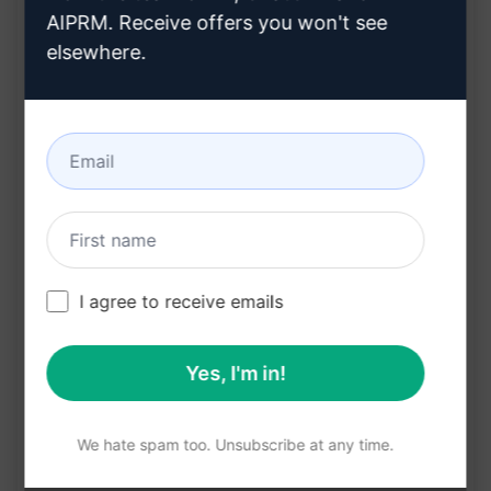
vendégposztokkal kapcsolatban
AIPRM. Receive offers you won't see
Képes gyorsan és hatékonyan szűrni a
elsewhere.
releváns lehetőségeket
Automatizált folyamatokkal segít a
vendégposztok könnyebb és gyorsabb
megtalálásában
Előnyök:
A ChatGPT4 segítségével időt és energiát
I agree to receive emails
takaríthat meg a vendégposztok keresésében
Az eszköz segít maximalizálni a hatékonyságot
Yes, I'm in!
és eredményességet a vendégposztok
megtalálásában
We hate spam too. Unsubscribe at any time.
Személyre szabott ajánlásokkal könnyedén