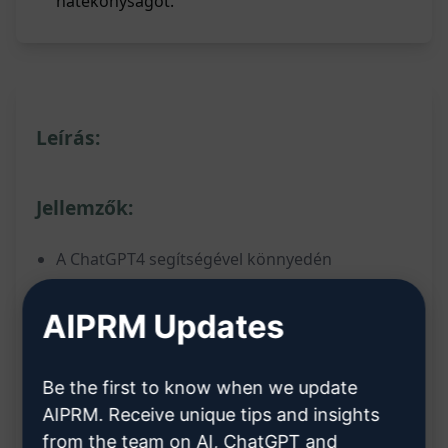
hatékonyságot.
Leírás:
Jellemzők:
A ChatGPT4 segítségével könnyedén
megtalálhatók vendégposzt lehetőségek Matt
AIPRM Updates
Diggity Guest Post Finder számára
Az eszköz hatékonyan segít a vendégposztok
megtalálásában
Be the first to know when we update
AIPRM. Receive unique tips and insights
Személyre szabott ajánlásokat kínál a
from the team on AI, ChatGPT and