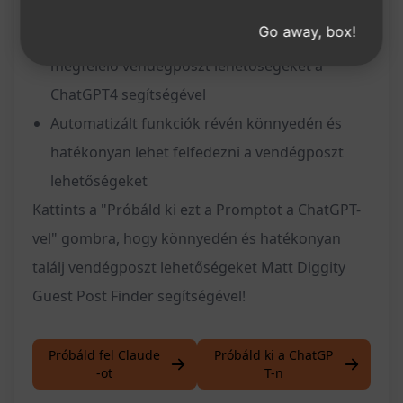
megtalálhatók a releváns lehetőségek
Go away, box!
Gyors és egyszerű módon lehet megtalálni a
megfelelő vendégposzt lehetőségeket a
ChatGPT4 segítségével
Automatizált funkciók révén könnyedén és
hatékonyan lehet felfedezni a vendégposzt
lehetőségeket
Kattints a "Próbáld ki ezt a Promptot a ChatGPT-
vel" gombra, hogy könnyedén és hatékonyan
találj vendégposzt lehetőségeket Matt Diggity
Guest Post Finder segítségével!
Próbáld fel Claude
Próbáld ki a ChatGP
-ot
T-n