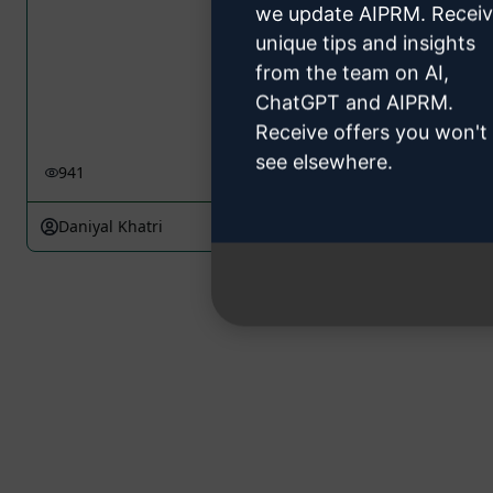
we update AIPRM. Recei
unique tips and insights
from the team on AI,
ChatGPT and AIPRM.
Receive offers you won't
see elsewhere.
941
0
546
Daniyal Khatri
February 19, 2024