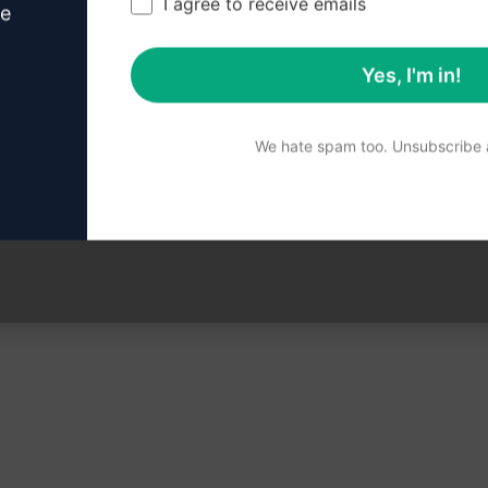
I agree to receive emails
utazási témájú URL alapján.
ve
Yes, I'm in!
We hate spam too. Unsubscribe a
1,303
0
532
Richard
June 13, 2023
Összes oldal : 1