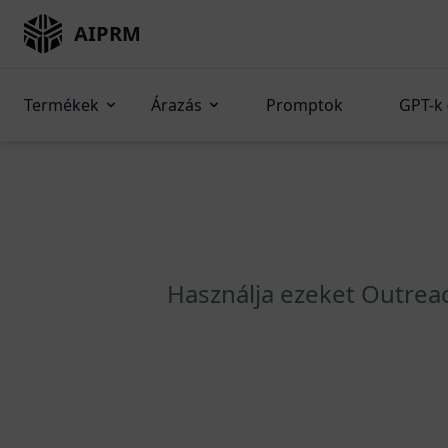
AIPRM
Termékek
Árazás
Promptok
GPT-k 
Használja ezeket Outrea