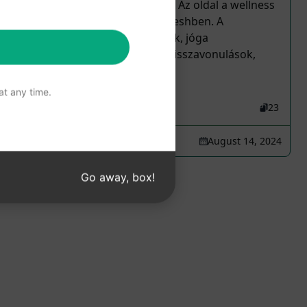
oldalamhoz, az Amantrhit-hez. Az oldal a wellness
visszavonulásokról szól Rishikeshben. A
visszavonulások Ayurvedikusak, jóga
visszavonulások, tudatosság visszavonulások,
fogyás kezelés,...
t any time.
79
0
23
Amandeep Saini
August 14, 2024
Go away, box!