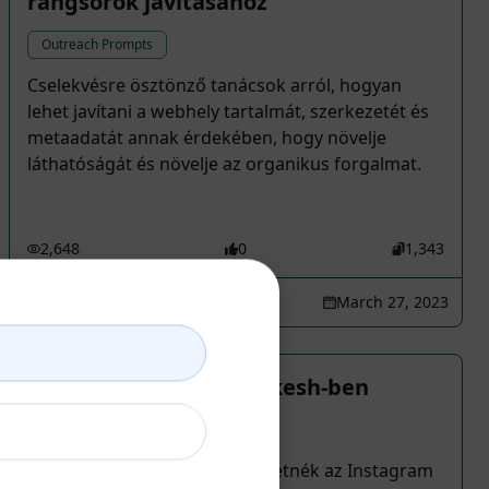
rangsorok javításához
Outreach Prompts
Cselekvésre ösztönző tanácsok arról, hogyan
lehet javítani a webhely tartalmát, szerkezetét és
metaadatát annak érdekében, hogy növelje
láthatóságát és növelje az organikus forgalmat.
2,648
0
1,343
Top4
March 27, 2023
Wellness Retreat Rishikesh-ben
Outreach Prompts
Egy rövid bemutatkozást szeretnék az Instagram