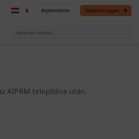
Bejelentkezés
Telepítse ingyen
z AIPRM telepítése után.