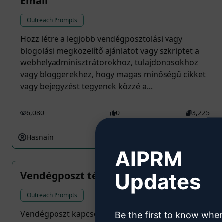
Email
Outreach Prompts
Hozz létre a legjobb vendégposztolási vagy
blogolási megközelítő ajánlatot vagy szkriptet a
webhelyadminisztrátorokhoz, tulajdonosokhoz
vagy bloggerekhez, hogy magas minőségű cikket
vagy bejegyzést tegyenek közzé a...
6,080
0
3,225
Hasnain
March 27, 2023
AIPRM
Updates
Vendégposzt téma
Outreach Prompts
Vendégposzt kapcsolatfelvétel
Be the first to know whe