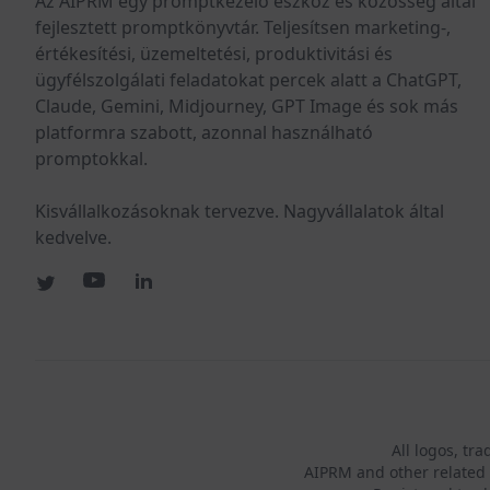
Az AIPRM egy promptkezelő eszköz és közösség által
fejlesztett promptkönyvtár. Teljesítsen marketing-,
értékesítési, üzemeltetési, produktivitási és
ügyfélszolgálati feladatokat percek alatt a ChatGPT,
Claude, Gemini, Midjourney, GPT Image és sok más
platformra szabott, azonnal használható
promptokkal.
Kisvállalkozásoknak tervezve. Nagyvállalatok által
kedvelve.
All logos, tr
AIPRM and other related 