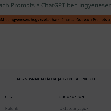
each Prompts a ChatGPT-ben ingyenesen 
PRM-et ingyenesen, hogy ezeket használhassa. Outreach Prompts 
HASZNOSNAK TALÁLHATJA EZEKET A LINKEKET
CÉG
SÚGÓKÖZPONT
Rólunk
Oktatóanyagok