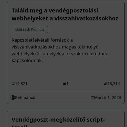
Találd meg a vendégposztolási
webhelyeket a visszahivatkozásokhoz
Outreach Prompts
Kapcsolatfelvételi források a
visszahivatkozásokhoz magas tekintélyű
webhelyekről, amelyek a te szakterületedhez
kapcsolódnak.
19,321
1
13,314
Rehmanxd
March 1, 2023
Vendégposzt-megközelítő script-