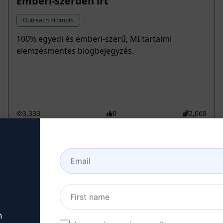
Emberi-szerűen írt
Outreach Prompts
100% egyedi és emberi-szerű, MI tartalmi
elemzésmentes blogbejegyzés.
3,333
0
2,068
F A Niab
August 23, 2024
Személyre szabott e-mail készítő
Outreach Prompts
Hozz létre egy személyre szabott e-mailt bármely
n