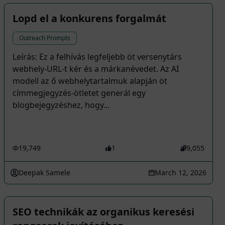
Lopd el a konkurens forgalmát
Outreach Prompts
Leírás: Ez a felhívás legfeljebb öt versenytárs
webhely-URL-t kér és a márkanévedet. Az AI
modell az ő webhelytartalmuk alapján öt
címmegjegyzés-ötletet generál egy
blogbejegyzéshez, hogy...
19,749
1
9,055
Deepak Samele
March 12, 2026
SEO technikák az organikus keresési