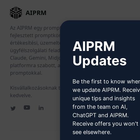
AIPRM
Az AIPRM egy promptkezelő eszköz és közösség által
fejlesztett promptkönyvtár. Teljesítsen marketing-,
AIPRM
értékesítési, üzemeltetési, produktivitási és
ügyfélszolgálati feladatokat percek alatt a ChatGPT,
Updates
Claude, Gemini, Midjourney, GPT Image és sok más
platformra szabott, azonnal használható
promptokkal.
Be the first to know whe
Kisvállalkozásoknak tervezve. Nagyvállalatok által
we update AIPRM. Recei
kedvelve.
unique tips and insights
from the team on AI,
ChatGPT and AIPRM.
Receive offers you won't
see elsewhere.