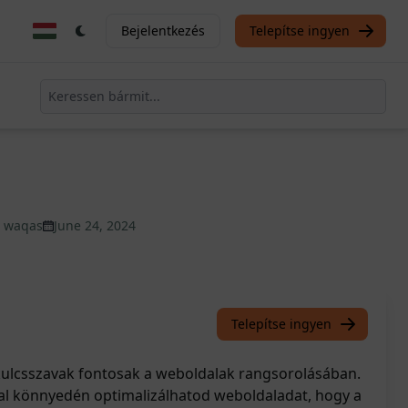
Bejelentkezés
Telepítse ingyen
 waqas
June 24, 2024
Telepítse ingyen
ulcsszavak fontosak a weboldalak rangsorolásában.
al könnyedén optimalizálhatod weboldaladat, hogy a