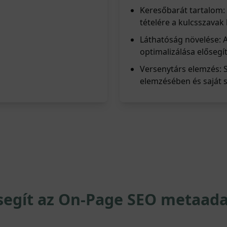
Keresőbarát tartalom:
tételére a kulcsszavak
Láthatóság növelése: A
optimalizálása elősegí
Versenytárs elemzés: 
elemzésében és saját s
segít az On-Page SEO metaada