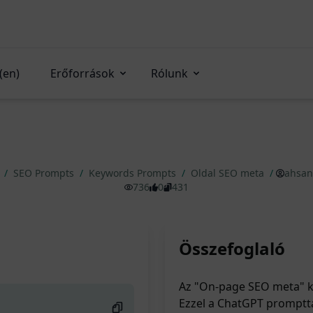
(en)
Erőforrások
Rólunk
s
/
SEO Prompts
/
Keywords Prompts
/
Oldal SEO meta
/
ahsan
736
0
431
Összefoglaló
Az "On-page SEO meta" k
Ezzel a ChatGPT promptt