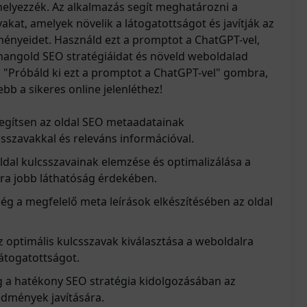
elyezzék. Az alkalmazás segít meghatározni a
kat, amelyek növelik a látogatottságot és javítják az
ényeidet. Használd ezt a promptot a ChatGPT-vel,
hangold SEO stratégiáidat és növeld weboldalad
a "Próbáld ki ezt a promptot a ChatGPT-vel" gombra,
ebb a sikeres online jelenléthez!
Segítsen az oldal SEO metaadatainak
sszavakkal és releváns információval.
ldal kulcsszavainak elemzése és optimalizálása a
a jobb láthatóság érdekében.
ség a megfelelő meta leírások elkészítésében az oldal
z optimális kulcsszavak kiválasztása a weboldalra
átogatottságot.
g a hatékony SEO stratégia kidolgozásában az
edmények javítására.