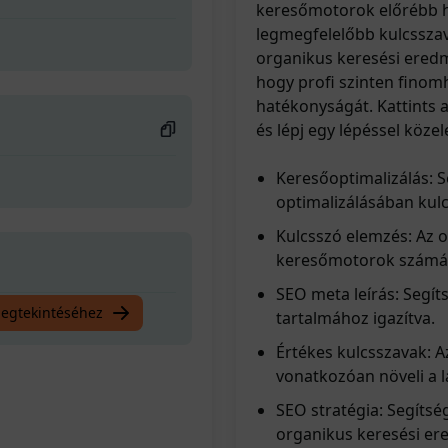
keresőmotorok előrébb h
legmegfelelőbb kulcsszava
organikus keresési eredm
hogy profi szinten finom
hatékonyságát. Kattints 
és lépj egy lépéssel közel
Keresőoptimalizálás: 
optimalizálásában kulc
Kulcsszó elemzés: Az o
keresőmotorok számár
SEO meta leírás: Segít
megtekintéséhez
tartalmához igazítva.
Értékes kulcsszavak: A
vonatkozóan növeli a l
SEO stratégia: Segítsé
organikus keresési er