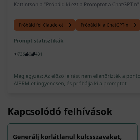
Kattintson a "Próbáld ki ezt a Promptot a ChatGPT-n" 
Próbáld fel Claude-ot
Próbáld ki a ChatGPT-n
Prompt statisztikák
736
0
431
Megjegyzés: Az előző leírást nem ellenőrizték a pont
AIPRM-et ingyenesen, és próbálja ki a promptot.
Kapcsolódó felhívások
Generálj korlátlanul kulcsszavakat,