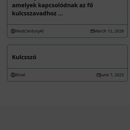
amelyek kapcsolódnak az fő
kulcsszavadhoz …
NextCenturyAI
March 12, 2026
Kulcsszó
Rinal
June 7, 2023