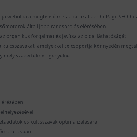
hatja weboldala megfelelő metaadatokat az On-Page SEO-ho
esőmotorok általi jobb rangsorolás elérésében
az organikus forgalmat és javítsa az oldal láthatóságát
 kulcsszavakat, amelyekkel célcsoportja könnyedén megtal
gy mély szakértelmet igényelne
elérésében
 elhelyezésével
aadatok és kulcsszavak optimalizálására
esőmotorokban