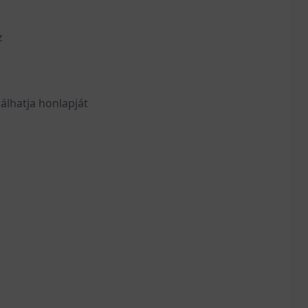
z
álhatja honlapját