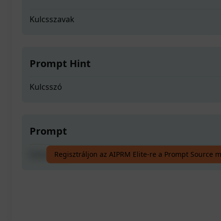
Kulcsszavak
Prompt Hint
Kulcsszó
Prompt
Kulcsszavak
Regisztráljon az AIPRM Elite-re a Prompt Source 