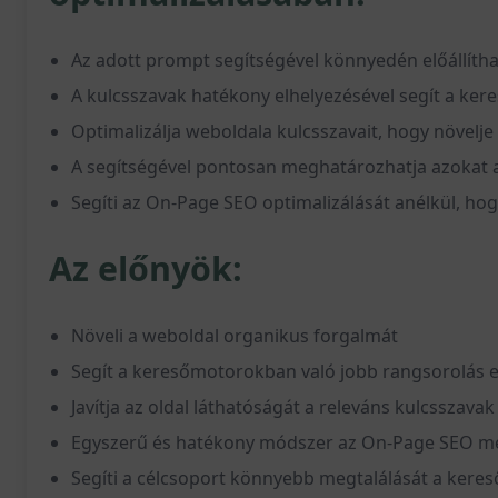
Az adott prompt segítségével könnyedén előállít
A kulcsszavak hatékony elhelyezésével segít a ker
Optimalizálja weboldala kulcsszavait, hogy növelje 
A segítségével pontosan meghatározhatja azokat a
Segíti az On-Page SEO optimalizálását anélkül, ho
Az előnyök:
Növeli a weboldal organikus forgalmát
Segít a keresőmotorokban való jobb rangsorolás 
Javítja az oldal láthatóságát a releváns kulcsszavak
Egyszerű és hatékony módszer az On-Page SEO met
Segíti a célcsoport könnyebb megtalálását a ker