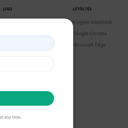
JOGI
LETÖLTÉS
Adatvédelmi irányelvek
Hogyan telepítsük
(en)
Google Chrome
Elfogadható használati
Microsoft Edge
feltételek (en)
Használati feltételek
(en)
Böngésző bővítmény
feltételei (en)
Számlázási feltételek
(en)
t any time.