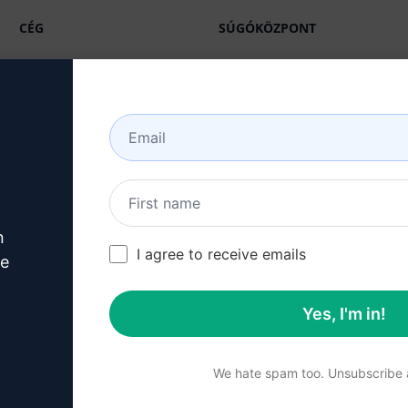
CÉG
SÚGÓKÖZPONT
Rólunk
Oktatóanyagok
Iparágak (en)
Felhasználói közösség
(en)
Funkciók
Állapot (en)
Generatív mesterséges
intelligencia
Számlázás és GYIK (en)
n
Egyéni árazás (en)
I agree to receive emails
ve
Csapat árazás (en)
Blog (en)
Yes, I'm in!
We hate spam too. Unsubscribe a