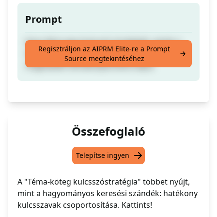
Prompt
Hozz létre egy kulcsszó stratégiát, amely a
Regisztráljon az AIPRM Elite-re a Prompt
hagyományos keresési szándékot
Source megtekintéséhez
meghaladó témaközpontokra épül.
Összefoglaló
Telepítse ingyen
A "Téma-köteg kulcsszóstratégia" többet nyújt,
mint a hagyományos keresési szándék: hatékony
kulcsszavak csoportosítása. Kattints!