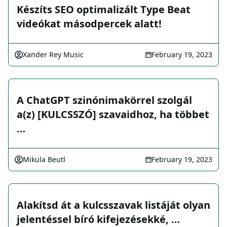
Készíts SEO optimalizált Type Beat
videókat másodpercek alatt!
Xander Rey Music
February 19, 2023
A ChatGPT szinónimakörrel szolgál
a(z) [KULCSSZÓ] szavaidhoz, ha többet
…
Mikula Beutl
February 19, 2023
Alakítsd át a kulcsszavak listáját olyan
jelentéssel bíró kifejezésekké, …