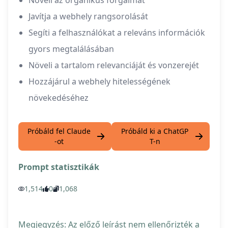
Növeli az organikus forgalmat
Javítja a webhely rangsorolását
Segíti a felhasználókat a releváns információk
gyors megtalálásában
Növeli a tartalom relevanciáját és vonzerejét
Hozzájárul a webhely hitelességének
növekedéséhez
Próbáld fel Claude
Próbáld ki a ChatGP
-ot
T-n
Prompt statisztikák
1,514
0
1,068
Megjegyzés: Az előző leírást nem ellenőrizték a