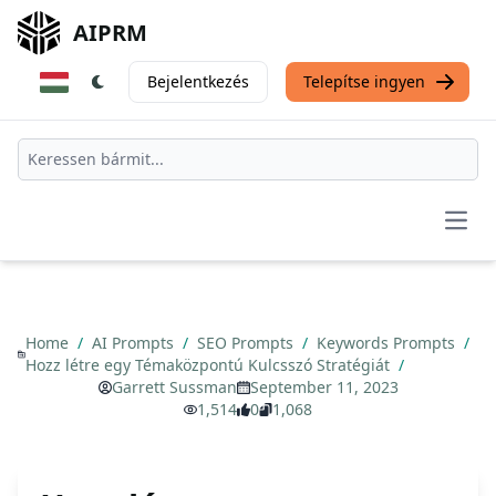
AIPRM
Bejelentkezés
Telepítse ingyen
Open
Home
/
AI Prompts
/
SEO Prompts
/
Keywords Prompts
/
Hozz létre egy Témaközpontú Kulcsszó Stratégiát
/
Garrett Sussman
September 11, 2023
1,514
0
1,068