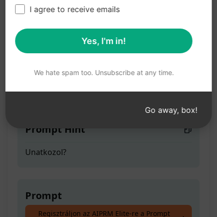
Unatkozol,
I agree to receive emails
tevékenységek
Yes, I'm in!
Teaser
We hate spam too. Unsubscribe at any time.
Unatkozol?
Go away, box!
Prompt Hint
Unatkozol?
Prompt
Regisztráljon az AIPRM Elite-re a Prompt