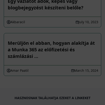
Egy vázlatot adok, képes vagy
blogbejegyzést készíteni belőle?
Akbaracil
July 10, 2023
Merüljön el abban, hogyan alakítja át
a Munka 365 az előfizetési és
számlázási …
Amar Paatil
March 15, 2024
HASZNOSNAK TALÁLHATJA EZEKET A LINKEKET