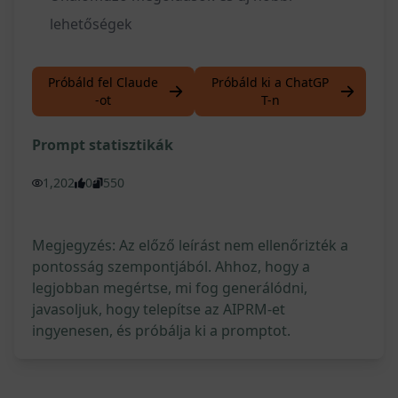
lehetőségek
Próbáld fel Claude
Próbáld ki a ChatGP
-ot
T-n
Prompt statisztikák
1,202
0
550
Megjegyzés: Az előző leírást nem ellenőrizték a
pontosság szempontjából. Ahhoz, hogy a
legjobban megértse, mi fog generálódni,
javasoljuk, hogy telepítse az AIPRM-et
ingyenesen, és próbálja ki a promptot.