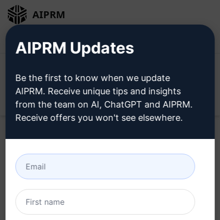
AIPRM
Bejelentkezés
Telepítse ingyen
AIPRM Updates
Be the first to know when we update
AIPRM. Receive unique tips and insights
Open
from the team on AI, ChatGPT and AIPRM.
Receive offers you won't see elsewhere.
Home
/
AI Prompts
/
SaaS Prompts
/
Cancel Prompts
/
Unatkozol, tevékenységek
/
Rochan
June 23, 2023
1,202
0
550