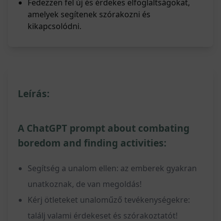
Fedezzen fel új és érdekes elfoglaltságokat,
amelyek segítenek szórakozni és
kikapcsolódni.
Leírás:
A ChatGPT prompt about combating
boredom and finding activities:
Segítség a unalom ellen: az emberek gyakran
unatkoznak, de van megoldás!
Kérj ötleteket unaloműző tevékenységekre:
találj valami érdekeset és szórakoztatót!