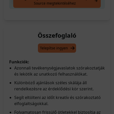
Unatkozol?
Source megtekintéséhez
Összefoglaló
Telepítse ingyen
Funkciók:
Azonnali tevékenységjavaslatok szórakoztatják
és lekötik az unatkozó felhasználókat.
Különböző ajánlások széles skálája áll
rendelkezésre az érdeklődési kör szerint.
Segít eltölteni az időt kreatív és szórakoztató
elfoglaltságokkal.
Folyamatosan frissülő ötletekkel biztosítja az