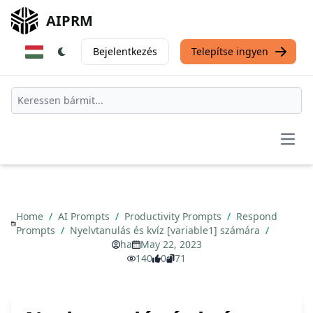
AIPRM
Bejelentkezés
Telepítse ingyen
Open
Home
/
AI Prompts
/
Productivity Prompts
/
Respond
Prompts
/
Nyelvtanulás és kvíz [variable1] számára
/
ha
May 22, 2023
140
0
71