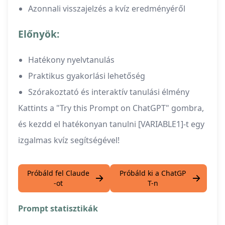
Azonnali visszajelzés a kvíz eredményéről
Előnyök:
Hatékony nyelvtanulás
Praktikus gyakorlási lehetőség
Szórakoztató és interaktív tanulási élmény
Kattints a "Try this Prompt on ChatGPT" gombra,
és kezdd el hatékonyan tanulni [VARIABLE1]-t egy
izgalmas kvíz segítségével!
Próbáld fel Claude
Próbáld ki a ChatGP
-ot
T-n
Prompt statisztikák