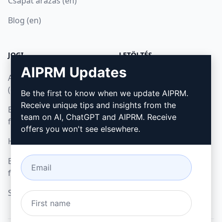
Csapat árazás (en)
Blog (en)
JOGI
LETÖLTÉS
AIPRM Updates
Adatvédelmi irányelvek
Hogyan telepítsük
(en)
Be the first to know when we update AIPRM.
Google Chrome
Receive unique tips and insights from the
Elfogadható használati
Microsoft Edge
team on AI, ChatGPT and AIPRM. Receive
feltételek (en)
offers you won't see elsewhere.
Használati feltételek (en)
Böngésző bővítmény
feltételei (en)
Számlázási feltételek (en)