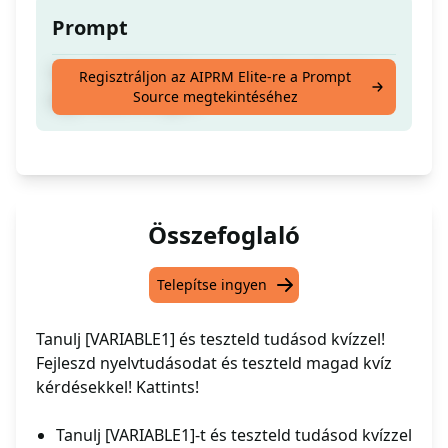
Prompt
Tanulj [VARIABLE1]-t és teszteld tudásodat
Regisztráljon az AIPRM Elite-re a Prompt
Source megtekintéséhez
egy kvízzel a végén.
Összefoglaló
Telepítse ingyen
Tanulj [VARIABLE1] és teszteld tudásod kvízzel!
Fejleszd nyelvtudásodat és teszteld magad kvíz
kérdésekkel! Kattints!
Tanulj [VARIABLE1]-t és teszteld tudásod kvízzel