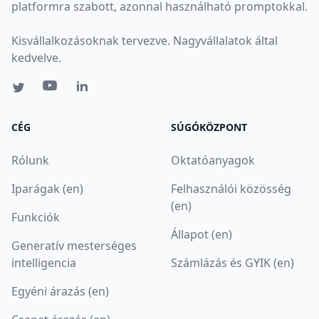
platformra szabott, azonnal használható promptokkal.
Kisvállalkozásoknak tervezve. Nagyvállalatok által
kedvelve.
CÉG
SÚGÓKÖZPONT
Rólunk
Oktatóanyagok
Iparágak (en)
Felhasználói közösség
(en)
Funkciók
Állapot (en)
Generatív mesterséges
intelligencia
Számlázás és GYIK (en)
Egyéni árazás (en)