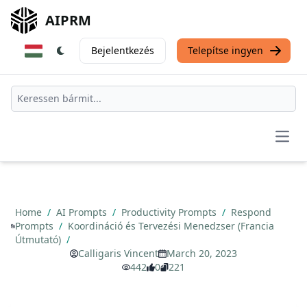
AIPRM
Bejelentkezés
Telepítse ingyen
Open
Home
/
AI Prompts
/
Productivity Prompts
/
Respond
Prompts
/
Koordináció és Tervezési Menedzser (Francia
Útmutató)
/
Calligaris Vincent
March 20, 2023
442
0
221