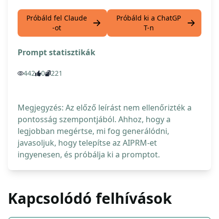
Próbáld fel Claude
Próbáld ki a ChatGP
-ot
T-n
Prompt statisztikák
442
0
221
Megjegyzés: Az előző leírást nem ellenőrizték a
pontosság szempontjából. Ahhoz, hogy a
legjobban megértse, mi fog generálódni,
javasoljuk, hogy telepítse az AIPRM-et
ingyenesen, és próbálja ki a promptot.
Kapcsolódó felhívások