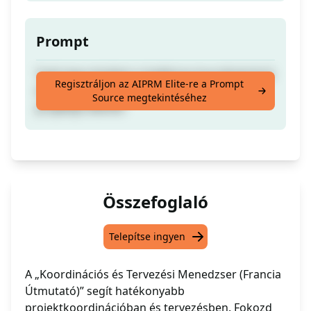
Prompt
Tudj meg mindent a hatékony koordinációról
Regisztráljon az AIPRM Elite-re a Prompt
és tervezésről, amelyek biztosíthatják
Source megtekintéséhez
projektje sikerét!
Összefoglaló
Telepítse ingyen
A „Koordinációs és Tervezési Menedzser (Francia
Útmutató)” segít hatékonyabb
projektkoordinációban és tervezésben. Fokozd