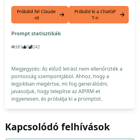
Próbáld fel Claude
Próbáld ki a ChatGP
-ot
T-n
Prompt statisztikák
381
0
242
Megjegyzés: Az előző leírást nem ellenőrizték a
pontosság szempontjából. Ahhoz, hogy a
legjobban megértse, mi fog generálódni,
javasoljuk, hogy telepítse az AIPRM-et
ingyenesen, és próbálja ki a promptot.
Kapcsolódó felhívások