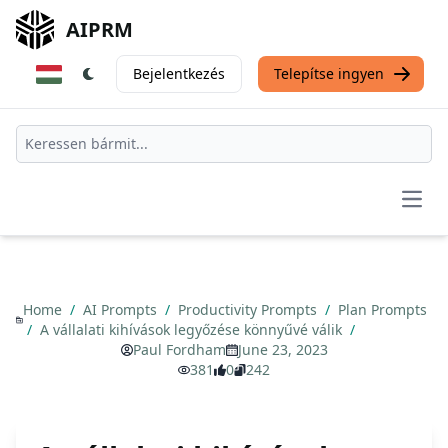
AIPRM
Bejelentkezés
Telepítse ingyen
Open
Home
/
AI Prompts
/
Productivity Prompts
/
Plan Prompts
/
A vállalati kihívások legyőzése könnyűvé válik
/
Paul Fordham
June 23, 2023
381
0
242