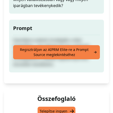
iparágban tevékenykedik?
Prompt
Személyre szabott stratégiák a siker
érdekében - egy átfogó forrás szakértői
Regisztráljon az AIPRM Elite-re a Prompt
útmutatással és személyre szabott
Source megtekintéséhez
stratégiákkal a vállalati fájdalompontok
közvetlen kezelésére.
Összefoglaló
Telepítse ingyen